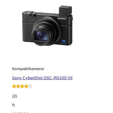
Kompaktkameror
Sony CyberShot DSC-RX100 VII
(
2
)
fr.