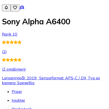
Sony Alpha A6400
Rank 10
(
2
)
(
2 omdömen
)
Lanseringsår: 2019 , Sensorformat: APS-C / DX, Typ av
kamera: Spegellös
Priser
Insikter
Prishistorik