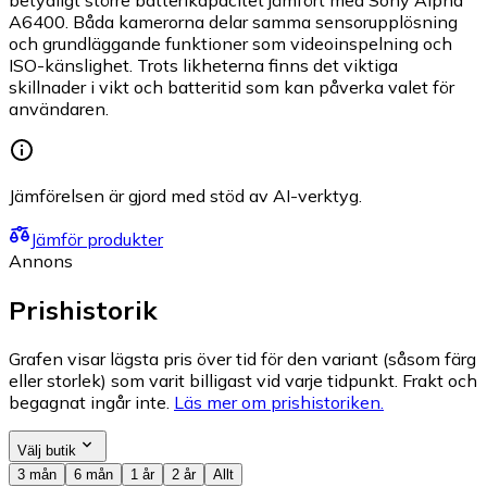
betydligt större batterikapacitet jämfört med Sony Alpha
A6400. Båda kamerorna delar samma sensorupplösning
och grundläggande funktioner som videoinspelning och
ISO-känslighet. Trots likheterna finns det viktiga
skillnader i vikt och batteritid som kan påverka valet för
användaren.
Jämförelsen är gjord med stöd av AI-verktyg.
Jämför produkter
Annons
Prishistorik
Grafen visar lägsta pris över tid för den variant (såsom färg
eller storlek) som varit billigast vid varje tidpunkt. Frakt och
begagnat ingår inte.
Läs mer om prishistoriken.
Välj butik
3 mån
6 mån
1 år
2 år
Allt