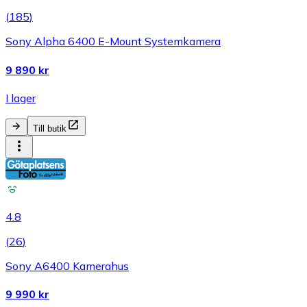
(
185
)
Sony Alpha 6400 E-Mount Systemkamera
9 890 kr
I lager
Till butik
4.8
(
26
)
Sony A6400 Kamerahus
9 990 kr