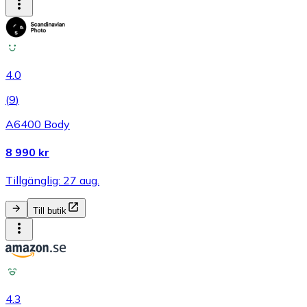
4.0
(
9
)
A6400 Body
8 990 kr
Tillgänglig: 27 aug.
Till butik
4.3