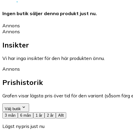
Ingen butik säljer denna produkt just nu.
Annons
Annons
Insikter
Vi har inga insikter för den här produkten ännu.
Annons
Prishistorik
Grafen visar lägsta pris över tid för den variant (såsom färg e
Välj butik
3 mån
6 mån
1 år
2 år
Allt
Lägst nypris just nu