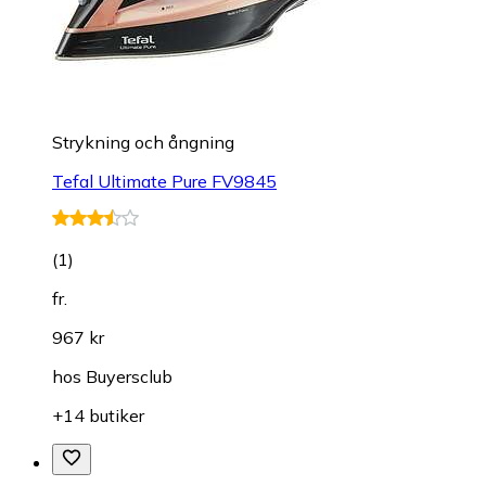
Strykning och ångning
Tefal Ultimate Pure FV9845
(
1
)
fr.
967 kr
hos
Buyersclub
+14 butiker