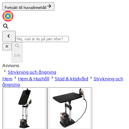
Fortsätt till huvudinnehåll
Sök
Annons
Strykning och ångning
Hem
Hem & Hushåll
Städ & klädvård
Strykning och
ångning