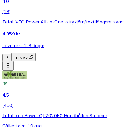
4.0
(
13
)
Tefal IXEO Power All-in-One -strykjärn/textilångare, svart
4 059 kr
Leverans: 1-3 dagar
Till butik
4.5
(
400
)
Tefal Ixeo Power QT2020E0 Handhållen Steamer
Gäller t.o.m. 10 aug.