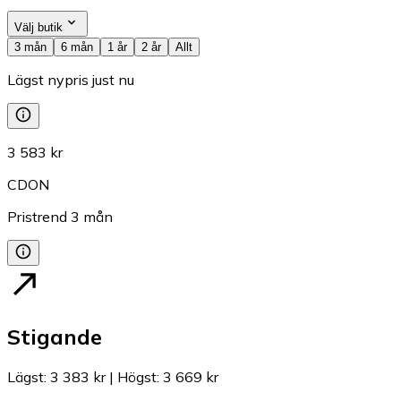
Välj butik
3 mån
6 mån
1 år
2 år
Allt
Lägst nypris just nu
3 583 kr
CDON
Pristrend
3
mån
Stigande
Lägst
:
3 383 kr
|
Högst
:
3 669 kr