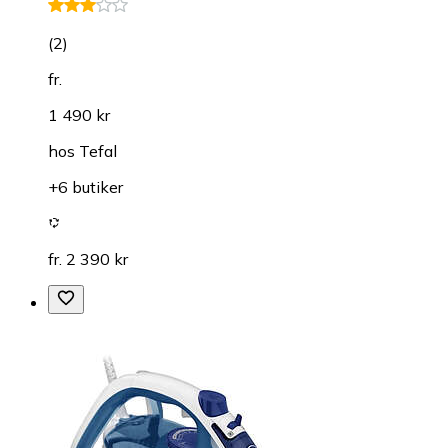
(
2
)
fr.
1 490 kr
hos
Tefal
+6 butiker
fr. 2 390 kr