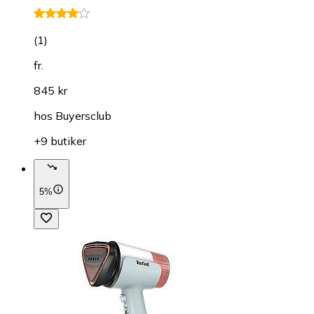
(
1
)
fr.
845 kr
hos
Buyersclub
+9 butiker
5%