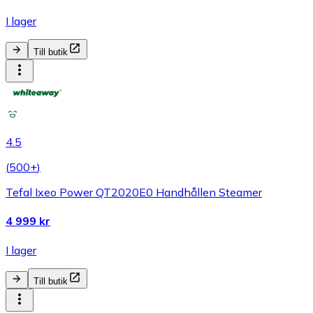
I lager
Till butik
4.5
(
500+
)
Tefal Ixeo Power QT2020E0 Handhållen Steamer
4 999 kr
I lager
Till butik