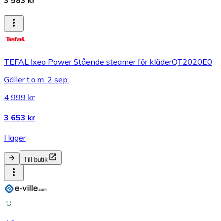
TEFAL Ixeo Power Stående steamer för kläderQT2020E0
Gäller t.o.m. 2 sep.
4 999 kr
3 653 kr
I lager
Till butik