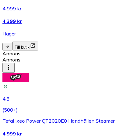
4 999 kr
4 399 kr
I lager
Till butik
Annons
Annons
4.5
(
500+
)
Tefal Ixeo Power QT2020E0 Handhållen Steamer
4 999 kr