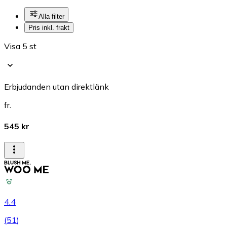
Alla filter
Pris inkl. frakt
Visa 5 st
Erbjudanden utan direktlänk
fr.
545 kr
4.4
(
51
)