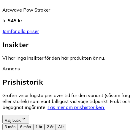
Arcwave Pow Stroker
fr.
545 kr
Jämför alla priser
Insikter
Vi har inga insikter för den här produkten ännu.
Annons
Prishistorik
Grafen visar lägsta pris över tid för den variant (såsom färg
eller storlek) som varit billigast vid varje tidpunkt. Frakt och
begagnat ingår inte.
Läs mer om prishistoriken.
Välj butik
3 mån
6 mån
1 år
2 år
Allt