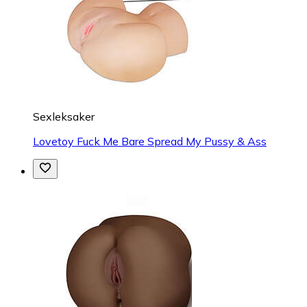
Sexleksaker
Lovetoy Fuck Me Bare Spread My Pussy & Ass