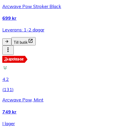
Arcwave Pow Stroker Black
699 kr
Leverans: 1-2 dagar
Till butik
4.2
(
131
)
Arcwave Pow, Mint
749 kr
I lager