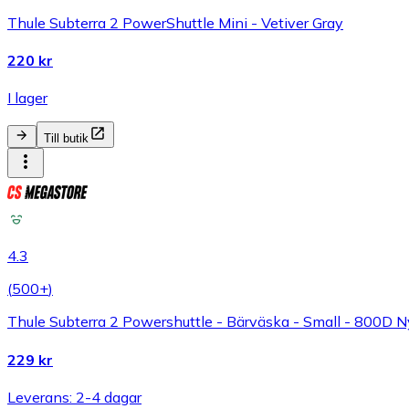
Thule Subterra 2 PowerShuttle Mini - Vetiver Gray
220 kr
I lager
Till butik
4.3
(
500+
)
Thule Subterra 2 Powershuttle - Bärväska - Small - 800D Ny
229 kr
Leverans: 2-4 dagar