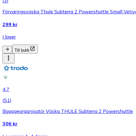
(
3
)
Förvaringsväska Thule Subterra 2 Powershuttle Small Vetiv
299 kr
I lager
Till butik
4.7
(
51
)
Bagageorganisatör Väska THULE Subterra 2 Powershuttle
306 kr