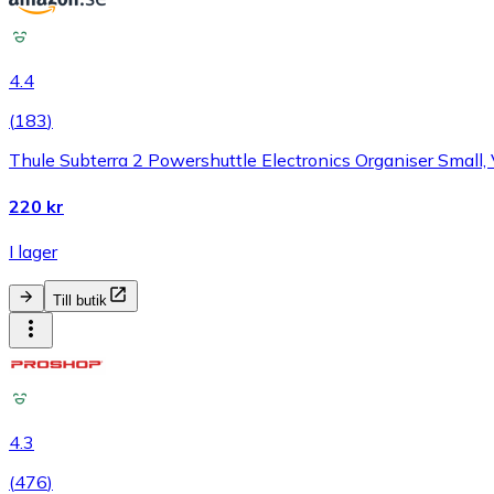
4.4
(
183
)
Thule Subterra 2 Powershuttle Electronics Organiser Small, V
220 kr
I lager
Till butik
4.3
(
476
)