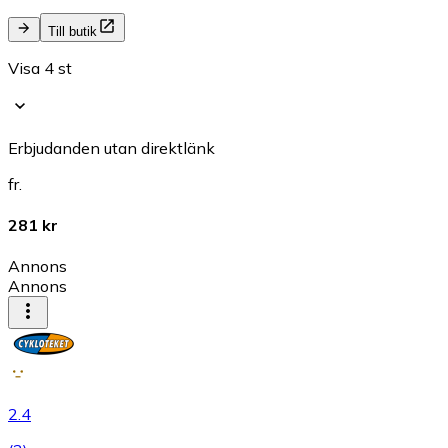
Till butik
Visa 4 st
Erbjudanden utan direktlänk
fr.
281 kr
Annons
Annons
2.4