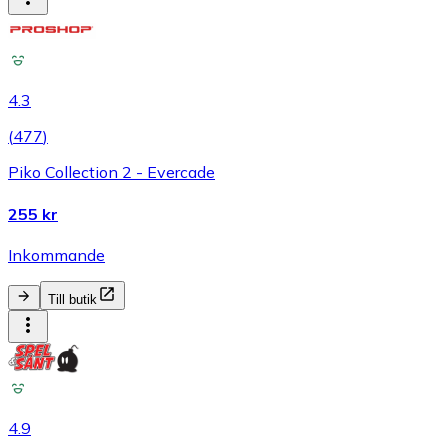
4.3
(
477
)
Piko Collection 2 - Evercade
255 kr
Inkommande
Till butik
4.9