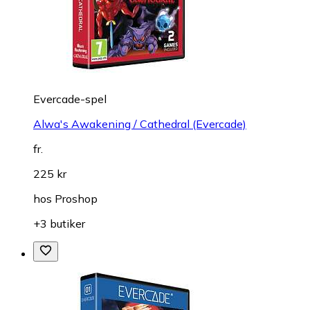
Evercade-spel
Alwa's Awakening / Cathedral (Evercade)
fr.
225 kr
hos
Proshop
+3 butiker