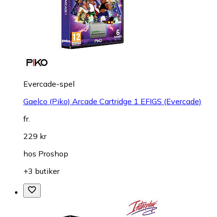
Evercade-spel
Gaelco (Piko) Arcade Cartridge 1 EFIGS (Evercade)
fr.
229 kr
hos
Proshop
+3 butiker