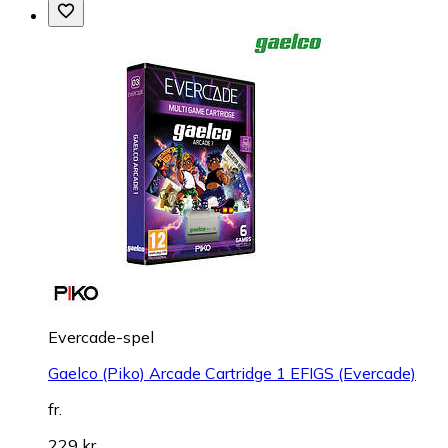
Evercade-spel
Gaelco (Piko) Arcade Cartridge 1 EFIGS (Evercade)
fr.
229 kr