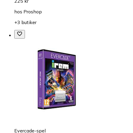
225 kr
hos
Proshop
+3 butiker
Evercade-spel