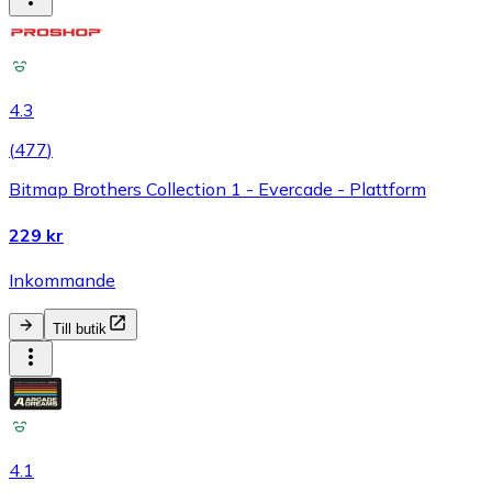
4.3
(
477
)
Bitmap Brothers Collection 1 - Evercade - Plattform
229 kr
Inkommande
Till butik
4.1