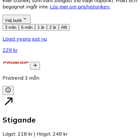
eller storlek) som varit billigast vid varje tidpunkt. Frakt och
begagnat ingår inte.
Läs mer om prishistoriken.
Välj butik
3 mån
6 mån
1 år
2 år
Allt
Lägst nypris just nu
229 kr
Pristrend
3
mån
Stigande
Lägst
:
218 kr
|
Högst
:
249 kr