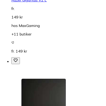
Razer Gigantus V2 L
fr.
149 kr
hos
MaxGaming
+11 butiker
fr. 149 kr