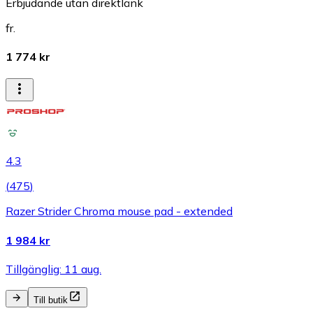
Erbjudande utan direktlänk
fr.
1 774 kr
4.3
(
475
)
Razer Strider Chroma mouse pad - extended
1 984 kr
Tillgänglig: 11 aug.
Till butik