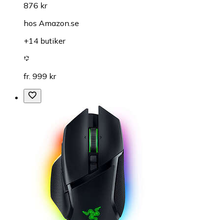
876 kr
hos
Amazon.se
+14 butiker
fr. 999 kr