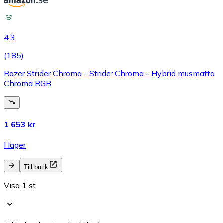
4.3
(
185
)
Razer Strider Chroma - Strider Chroma - Hybrid musmatta
Chroma RGB
1 653 kr
I lager
Till butik
Visa 1 st