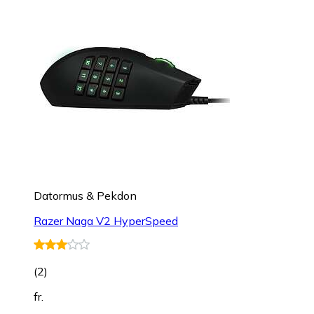
Datormus & Pekdon
Razer Naga V2 HyperSpeed
(
2
)
fr.