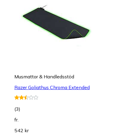
Musmattor & Handledsstöd
Razer Goliathus Chroma Extended
(
3
)
fr.
542 kr