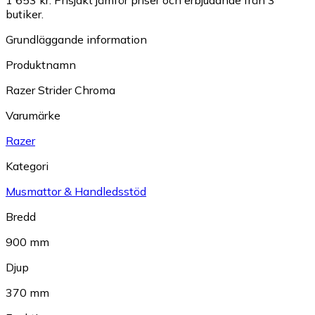
1 653 kr.
Prisjakt jämför priser och erbjudande från 3
butiker.
Grundläggande information
Produktnamn
Razer Strider Chroma
Varumärke
Razer
Kategori
Musmattor & Handledsstöd
Bredd
900 mm
Djup
370 mm