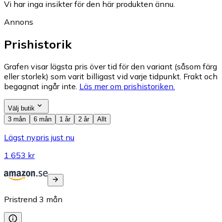
Vi har inga insikter för den här produkten ännu.
Annons
Prishistorik
Grafen visar lägsta pris över tid för den variant (såsom färg
eller storlek) som varit billigast vid varje tidpunkt. Frakt och
begagnat ingår inte.
Läs mer om prishistoriken.
Välj butik
3 mån
6 mån
1 år
2 år
Allt
Lägst nypris just nu
1 653 kr
Pristrend
3
mån