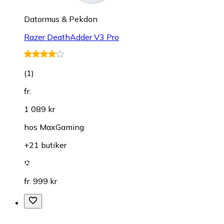
Datormus & Pekdon
Razer DeathAdder V3 Pro
(
1
)
fr.
1 089 kr
hos
MaxGaming
+21 butiker
fr. 999 kr