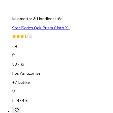
Musmattor & Handledsstöd
SteelSeries Qck Prism Cloth XL
(
5
)
fr.
537 kr
hos
Amazon.se
+7 butiker
fr. 474 kr