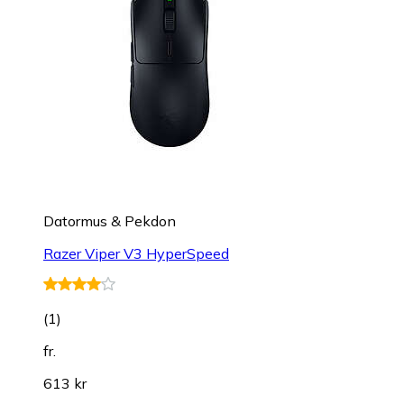
Datormus & Pekdon
Razer Viper V3 HyperSpeed
(
1
)
fr.
613 kr