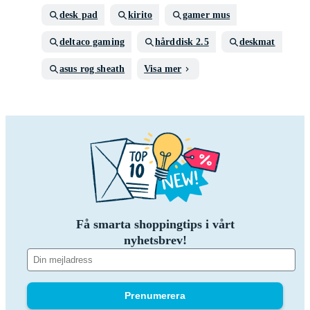
desk pad
kirito
gamer mus
deltaco gaming
hårddisk 2.5
deskmat
asus rog sheath
Visa mer
Få smarta shoppingtips i vårt
nyhetsbrev!
Prenumerera