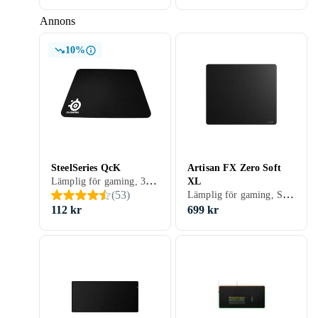
Annons
10%
SteelSeries QcK
Artisan FX Zero Soft
Lämplig för gaming, 320 mm, 270 mm
XL
Lämplig för gaming, Sydda kanter, 490 mm, 420 mm
(
53
)
112 kr
699 kr