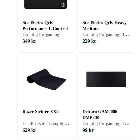
SteelSeries QcK
SteelSeries QcK Heavy
Performance L Control
Medium
Lämplig för gaming, 320 mm, 270 mm
Lämplig för gaming
349 kr
229 kr
Razer Strider XXL
Deltaco GAM-006
DMP230
Handledsstöd, Lämplig för gaming, Sydda kanter, 940 mm, 410 mm
Lämplig för gaming, Tvättbar, 900 mm, 360 mm
629 kr
99 kr