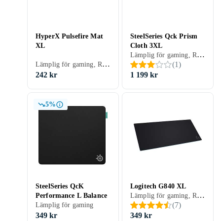
HyperX Pulsefire Mat
SteelSeries Qck Prism
XL
Cloth 3XL
Lämplig för gaming, RGB LED-belysning (flerfärgad), Sydda kanter, 1220 mm, 590 mm
Lämplig för gaming, RGB LED-belysning (flerfärgad), 900 mm, 420 mm
(
1
)
242 kr
1 199 kr
5%
SteelSeries QcK
Logitech G840 XL
Lämplig för gaming, RGB LED-belysning (flerfärgad), 900 mm, 400 mm
Performance L Balance
(
7
)
Lämplig för gaming
349 kr
349 kr