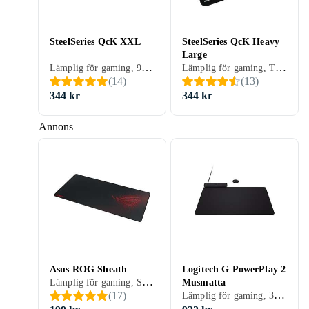
SteelSeries QcK XXL
SteelSeries QcK Heavy
Large
Lämplig för gaming, 900 mm, 400 mm
Lämplig för gaming, Tvättbar, 450 mm, 400 mm
(
14
)
(
13
)
344 kr
344 kr
Annons
Asus ROG Sheath
Logitech G PowerPlay 2
Lämplig för gaming, Sydda kanter, 900 mm, 440 mm
Musmatta
Lämplig för gaming, 344 mm, 284 mm
(
17
)