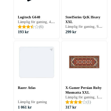
Logitech G640
SteelSeries QcK Heavy
Lämplig för gaming, 460 mm, 400 mm
XXL
Lämplig för gaming, 900 mm
(
6
)
193 kr
299 kr
Razer Atlas
X-Gamer Persian Ruby
Musmatta XXL
Lämplig för gaming, 1100 mm
(
1
)
Lämplig för gaming
1 061 kr
317 kr