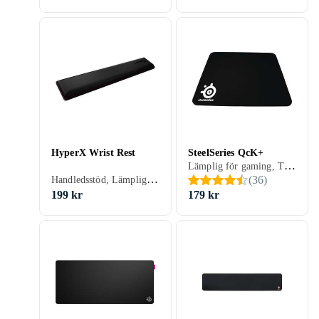
HyperX Wrist Rest
SteelSeries QcK+
Lämplig för gaming, Tvättbar, 450 mm, 400 mm
Handledsstöd, Lämplig för gaming, 467 mm
(
36
)
199 kr
179 kr