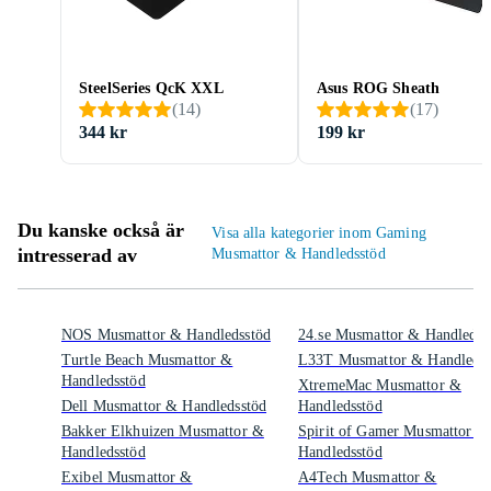
SteelSeries QcK XXL
Asus ROG Sheath
(
14
)
(
17
)
344 kr
199 kr
Du kanske också är
Visa alla kategorier inom Gaming
intresserad av
Musmattor & Handledsstöd
NOS Musmattor & Handledsstöd
24.se Musmattor & Handledss
Turtle Beach Musmattor &
L33T Musmattor & Handledss
Handledsstöd
XtremeMac Musmattor &
Dell Musmattor & Handledsstöd
Handledsstöd
Bakker Elkhuizen Musmattor &
Spirit of Gamer Musmattor &
Handledsstöd
Handledsstöd
Exibel Musmattor &
A4Tech Musmattor &