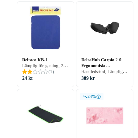
Deltaco KB-1
DeltaHub Carpio 2.0
Lämplig för gaming, 260 mm, 220 mm
Ergonomiskt
Handledsstöd, Lämplig för gaming
(
1
)
Handledsstöd Höger
24 kr
389 kr
23%