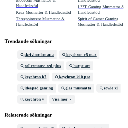
Modecom Musmattor &
Handledsstöd
Handledsstöd
L33T Gaming Musmattor &
Krux Musmattor & Handledsstöd
Handledsstöd
Threepointzero Musmattor &
Spirit of Gamer Gaming
Handledsstöd
Musmattor & Handledsstöd
Trendande sökningar
skrivbordsmatta
keychron v5 max
rollermouse red plus
harpe ace
keychron k7
keychron k10 pro
ideapad gaming
glas musmatta
zowie xl
keychron v
Visa mer
Relaterade sökningar