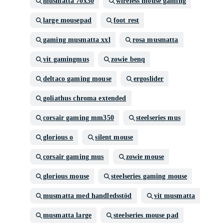
musmatta 70x30
wireless mouse gaming
large mousepad
foot rest
gaming musmatta xxl
rosa musmatta
vit gamingmus
zowie benq
deltaco gaming mouse
ergoslider
goliathus chroma extended
corsair gaming mm350
steelseries mus
glorious o
silent mouse
corsair gaming mus
zowie mouse
glorious mouse
steelseries gaming mouse
musmatta med handledsstöd
vit musmatta
musmatta large
steelseries mouse pad