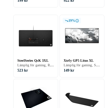
199 kr
922 kr
19%
SteelSeries QcK 3XL
Xtrfy GP5 Litus XL
Lämplig för gaming, RGB LED-belysning (flerfärgad), Tvättbar, 1220 mm, 590 mm
Lämplig för gaming, Sydda kanter, Tvättbar, 920 mm, 400 mm
523 kr
149 kr