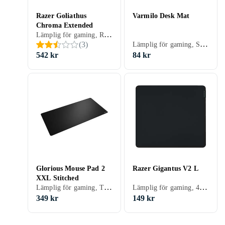
Razer Goliathus
Varmilo Desk Mat
Chroma Extended
Lämplig för gaming, RGB LED-belysning (flerfärgad), 920 mm, 294 mm
Lämplig för gaming, Sydda kanter, 900 mm, 400 mm
(
3
)
542 kr
84 kr
Glorious Mouse Pad 2
Razer Gigantus V2 L
XXL Stitched
Lämplig för gaming, Tvättbar, 915 mm
Lämplig för gaming, 450 mm, 400 mm
349 kr
149 kr