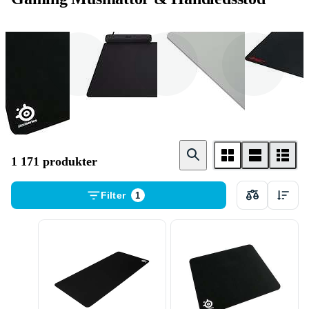
SteelSeries
Logitech
Razer
1 171 produkter
Filter
1