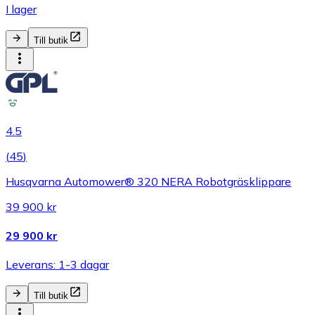
I lager
Till butik
4.5
(
45
)
Husqvarna Automower® 320 NERA Robotgräsklippare
39 900 kr
29 900 kr
Leverans: 1-3 dagar
Till butik