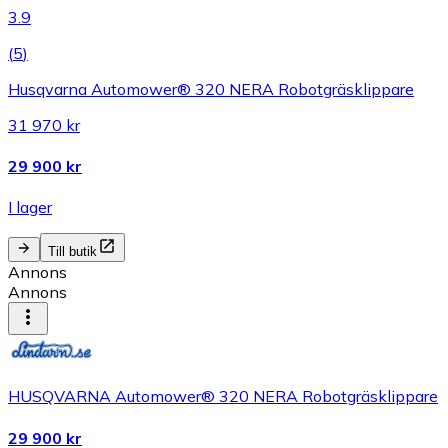
3.9
(
5
)
Husqvarna Automower® 320 NERA Robotgräsklippare
31 970 kr
29 900 kr
I lager
Till butik
Annons
Annons
HUSQVARNA Automower® 320 NERA Robotgräsklippare
29 900 kr