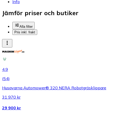
Info
Jämför priser och butiker
Alla filter
Pris inkl. frakt
4.9
(
54
)
Husqvarna Automower® 320 NERA Robotgräsklippare
31 970 kr
29 900 kr