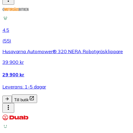
4.5
(
55
)
Husqvarna Automower® 320 NERA Robotgräsklippare
39 900 kr
29 900 kr
Leverans: 1-5 dagar
Till butik