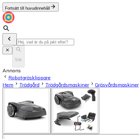
Fortsätt till huvudinnehåll
Sök
Annons
Robotgräsklippare
Hem
Trädgård
Trädgårdsmaskiner
Gräsvårdsmaskiner