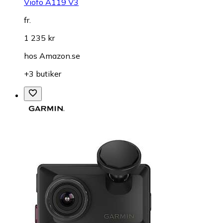
Viofo A119 V3
fr.
1 235 kr
hos
Amazon.se
+3 butiker