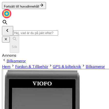
Fortsätt till huvudinnehåll
Sök
Annons
Bilkameror
Hem
Fordon & Tillbehör
GPS & bilteknik
Bilkameror