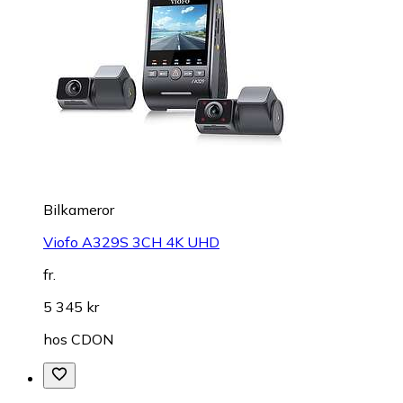
Bilkameror
Viofo A329S 3CH 4K UHD
fr.
5 345 kr
hos
CDON