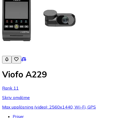
Viofo A229
Rank 11
Skriv omdöme
Max upplösning (video): 2560x1440, Wi-Fi, GPS
Priser