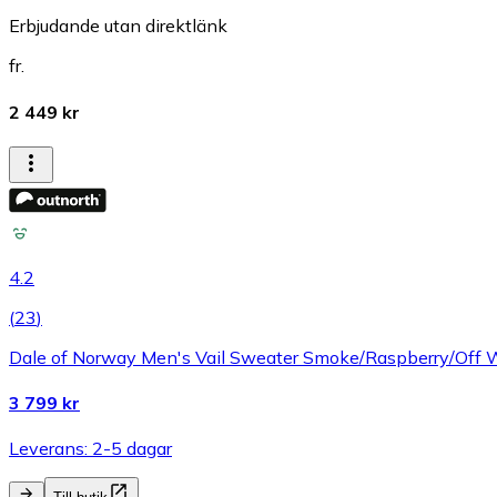
Erbjudande utan direktlänk
fr.
2 449 kr
4.2
(
23
)
Dale of Norway Men's Vail Sweater Smoke/Raspberry/Off W
3 799 kr
Leverans: 2-5 dagar