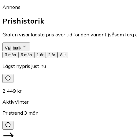
Annons
Prishistorik
Grafen visar lägsta pris över tid för den variant (såsom färg e
Välj butik
3 mån
6 mån
1 år
2 år
Allt
Lägst nypris just nu
2 449 kr
AktivVinter
Pristrend
3
mån