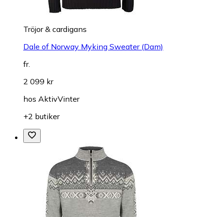
Tröjor & cardigans
Dale of Norway Myking Sweater (Dam)
fr.
2 099 kr
hos
AktivVinter
+2 butiker