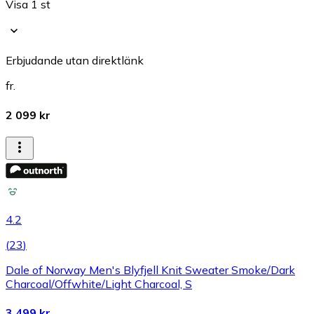
Visa 1 st
Erbjudande utan direktlänk
fr.
2 099 kr
4.2
(
23
)
Dale of Norway Men's Blyfjell Knit Sweater Smoke/Dark
Charcoal/Offwhite/Light Charcoal, S
3 499 kr