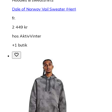
Hoodies & sweatshirts
Dale of Norway Vail Sweater (Herr)
fr.
2 449 kr
hos
AktivVinter
+1 butik