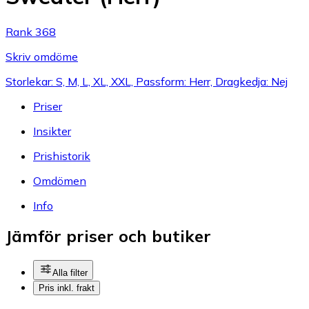
Rank 368
Skriv omdöme
Storlekar: S, M, L, XL, XXL, Passform: Herr, Dragkedja: Nej
Priser
Insikter
Prishistorik
Omdömen
Info
Jämför priser och butiker
Alla filter
Pris inkl. frakt