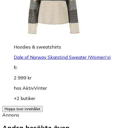
Hoodies & sweatshirts
Dale of Norway Skarstind Sweater (Women's)
fr.
2 999 kr
hos
AktivVinter
+2 butiker
Hoppa över innehållet
Annons
Andra besökte även