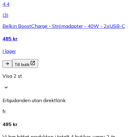
4.4
(
3
)
Belkin BoostCharge - Strömadapter - 40W - 2xUSB-C
485 kr
I lager
Till butik
Visa 2 st
Erbjudanden utan direktlänk
fr.
485 kr
Vi har hittat produkten i totalt 4 butiker, varav 2 är