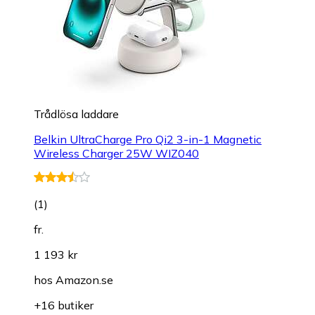
Trådlösa laddare
Belkin UltraCharge Pro Qi2 3-in-1 Magnetic
Wireless Charger 25W WIZ040
(
1
)
fr.
1 193 kr
hos
Amazon.se
+16 butiker