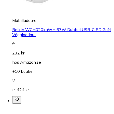
Mobilladdare
Belkin WCH020kqWH 67W Dubbel USB-C PD GaN
Väggladdare
fr.
232 kr
hos
Amazon.se
+10 butiker
fr. 424 kr