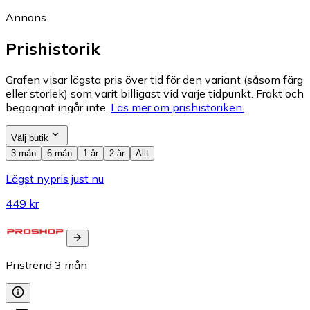
Annons
Prishistorik
Grafen visar lägsta pris över tid för den variant (såsom färg
eller storlek) som varit billigast vid varje tidpunkt. Frakt och
begagnat ingår inte.
Läs mer om prishistoriken.
Välj butik
3 mån
6 mån
1 år
2 år
Allt
Lägst nypris just nu
449 kr
Pristrend
3
mån