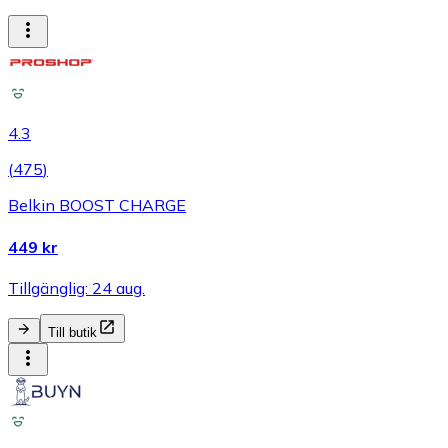
4.3
(
475
)
Belkin BOOST CHARGE
449 kr
Tillgänglig: 24 aug.
Till butik