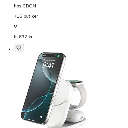
hos
CDON
+16 butiker
fr. 637 kr