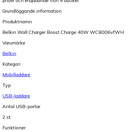
priser och erbjudande från 4 butiker.
Grundläggande information
Produktnamn
Belkin Wall Charger Boost Charge 40W WCB006vfWH
Varumärke
Belkin
Kategori
Mobilladdare
Typ
USB-laddare
Antal USB-portar
2 st
Funktioner