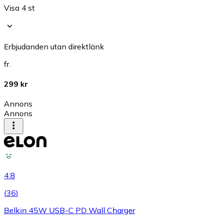
Visa 4 st
Erbjudanden utan direktlänk
fr.
299 kr
Annons
Annons
4.8
(
36
)
Belkin 45W USB-C PD Wall Charger