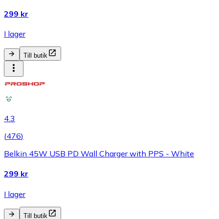
299 kr
I lager
Till butik
4.3
(
476
)
Belkin 45W USB PD Wall Charger with PPS - White
299 kr
I lager
Till butik