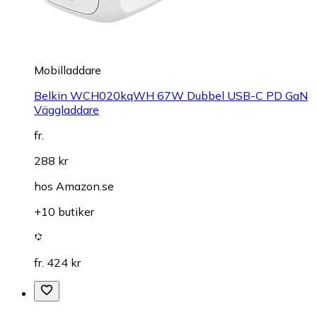
Mobilladdare
Belkin WCH020kqWH 67W Dubbel USB-C PD GaN
Väggladdare
fr.
288 kr
hos
Amazon.se
+10 butiker
fr. 424 kr