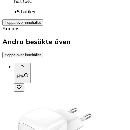
hos
C&C
+5 butiker
Hoppa över innehållet
Annons
Andra besökte även
Hoppa över innehållet
14%