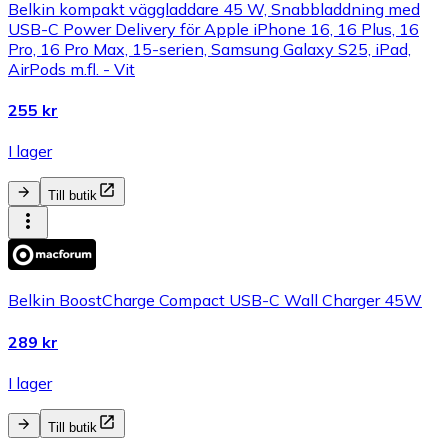
Belkin kompakt väggladdare 45 W, Snabbladdning med
USB-C Power Delivery för Apple iPhone 16, 16 Plus, 16
Pro, 16 Pro Max, 15-serien, Samsung Galaxy S25, iPad,
AirPods m.fl. - Vit
255 kr
I lager
Till butik
Belkin BoostCharge Compact USB-C Wall Charger 45W
289 kr
I lager
Till butik