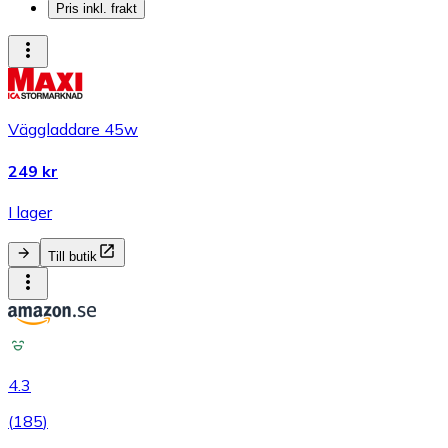
Pris inkl. frakt
Väggladdare 45w
249 kr
I lager
Till butik
4.3
(
185
)