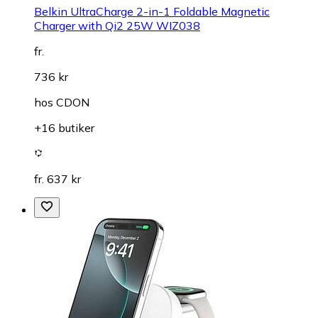
Belkin UltraCharge 2-in-1 Foldable Magnetic
Charger with Qi2 25W WIZ038
fr.
736 kr
hos
CDON
+16 butiker
fr. 637 kr