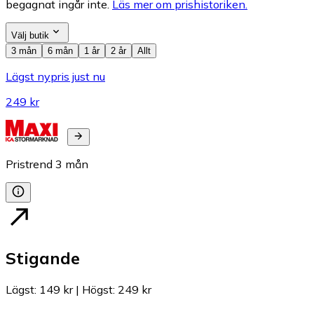
begagnat ingår inte.
Läs mer om prishistoriken.
Välj butik
3 mån
6 mån
1 år
2 år
Allt
Lägst nypris just nu
249 kr
Pristrend
3
mån
Stigande
Lägst
:
149 kr
|
Högst
:
249 kr