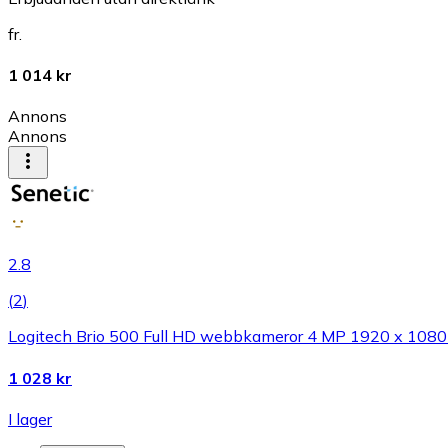
fr.
1 014 kr
Annons
Annons
2.8
(
2
)
Logitech Brio 500 Full HD webbkameror 4 MP 1920 x 1080 p
1 028 kr
I lager