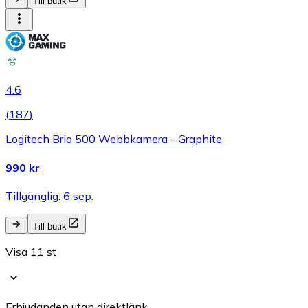
Till butik
4.6
(
187
)
Logitech Brio 500 Webbkamera - Graphite
990 kr
Tillgänglig: 6 sep.
Till butik
Visa 11 st
Erbjudanden utan direktlänk