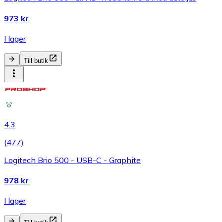
973 kr
I lager
Till butik
4.3
(
477
)
Logitech Brio 500 - USB-C - Graphite
978 kr
I lager