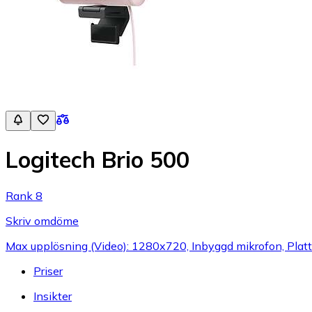
Logitech Brio 500
Rank 8
Skriv omdöme
Max upplösning (Video): 1280x720, Inbyggd mikrofon, Pla
Priser
Insikter