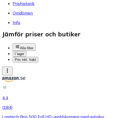
Prishistorik
Omdömen
Info
Jämför priser och butiker
Alla filter
I lager
Pris inkl. frakt
4.4
(
184
)
Logitech Brio 500 Full HD-webbkamera med autoljus