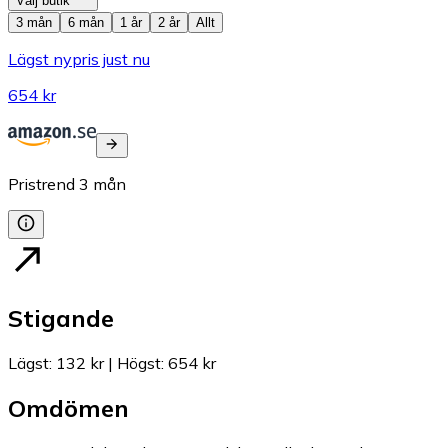
Välj butik
3 mån
6 mån
1 år
2 år
Allt
Lägst nypris just nu
654 kr
Pristrend
3
mån
Stigande
Lägst
:
132 kr
|
Högst
:
654 kr
Omdömen