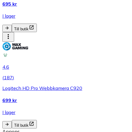
695 kr
I lager
Till butik
4.6
(
187
)
Logitech HD Pro Webbkamera C920
699 kr
I lager
Till butik
Annons