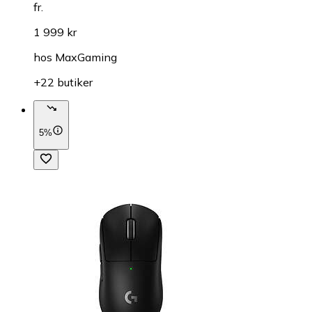
fr.
1 999 kr
hos
MaxGaming
+22 butiker
5%