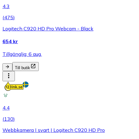
4.3
(
475
)
Logitech C920 HD Pro Webcam - Black
654 kr
Tillgänglig: 6 aug.
Till butik
4.4
(
130
)
Webbkamera | svart | Logitech C920 HD Pro