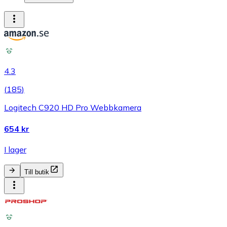
4.3
(
185
)
Logitech C920 HD Pro Webbkamera
654 kr
I lager
Till butik