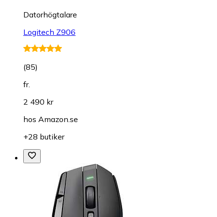
Datorhögtalare
Logitech Z906
(
85
)
fr.
2 490 kr
hos
Amazon.se
+28 butiker