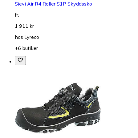
Sievi Air R4 Roller S1P Skyddssko
fr.
1 911 kr
hos
Lyreco
+6 butiker