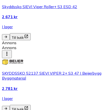
Skyddssko SIEVI Viper Roller+ S3 ESD 42
2 671 kr
I lager
Till butik
Annons
Annons
SKYDDSSKO 52137 SIEVI VIPER 2+ S3 47 | Beijerbygg
Byggmaterial
2 781 kr
I lager
Till butik