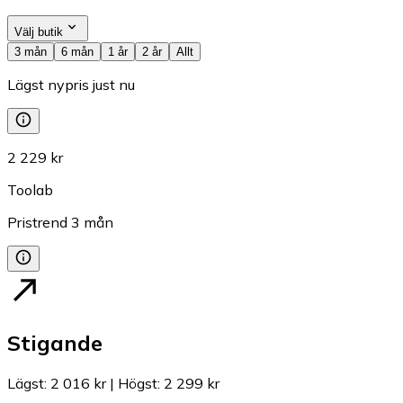
Välj butik
3 mån
6 mån
1 år
2 år
Allt
Lägst nypris just nu
2 229 kr
Toolab
Pristrend
3
mån
Stigande
Lägst
:
2 016 kr
|
Högst
:
2 299 kr