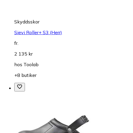
Skyddsskor
Sievi Roller+ S3 (Herr)
fr.
2 135 kr
hos
Toolab
+8 butiker