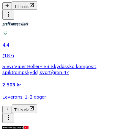
Till butik
4.4
(
167
)
Sievi Viper Roller+ S3 Skyddssko komposit,
spiktrampskydd, svart/grön 47
2 503 kr
Leverans: 1-2 dagar
Till butik