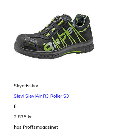
Skyddsskor
Sievi SieviAir R3 Roller S3
fr.
2 835 kr
hos
Proffsmagasinet