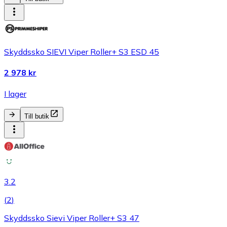
Skyddssko SIEVI Viper Roller+ S3 ESD 45
2 978 kr
I lager
Till butik
3.2
(
2
)
Skyddssko Sievi Viper Roller+ S3 47