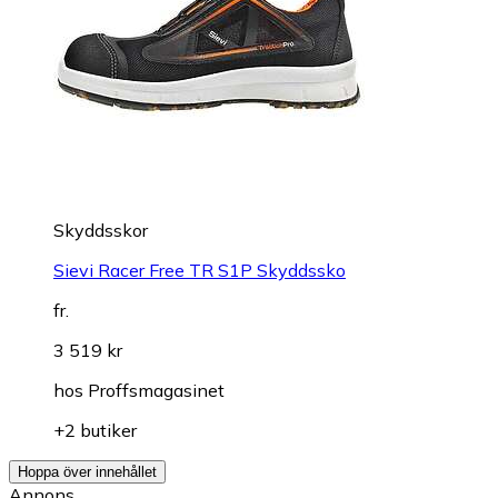
Skyddsskor
Sievi Racer Free TR S1P Skyddssko
fr.
3 519 kr
hos
Proffsmagasinet
+2 butiker
Hoppa över innehållet
Annons