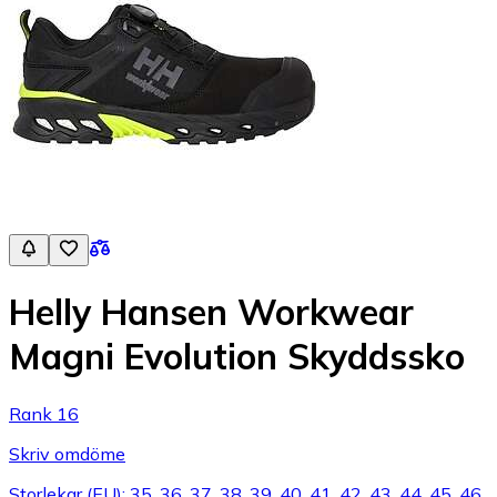
Helly Hansen Workwear
Magni Evolution Skyddssko
Rank 16
Skriv omdöme
Storlekar (EU): 35, 36, 37, 38, 39, 40, 41, 42, 43, 44, 45, 46,