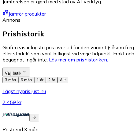
Jämförelsen är gjord med stöd av AI-verktyg.
Jämför produkter
Annons
Prishistorik
Grafen visar lägsta pris över tid för den variant (såsom färg
eller storlek) som varit billigast vid varje tidpunkt. Frakt och
begagnat ingår inte.
Läs mer om prishistoriken.
Välj butik
3 mån
6 mån
1 år
2 år
Allt
Lägst nypris just nu
2 459 kr
Pristrend
3
mån