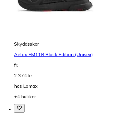
Skyddsskor
Airtox FM11B Black Edition (Unisex)
fr.
2 374 kr
hos
Lomax
+4 butiker