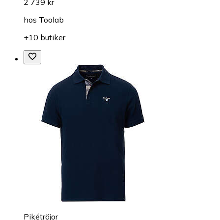
2 739 kr
hos
Toolab
+10 butiker
Pikétröjor