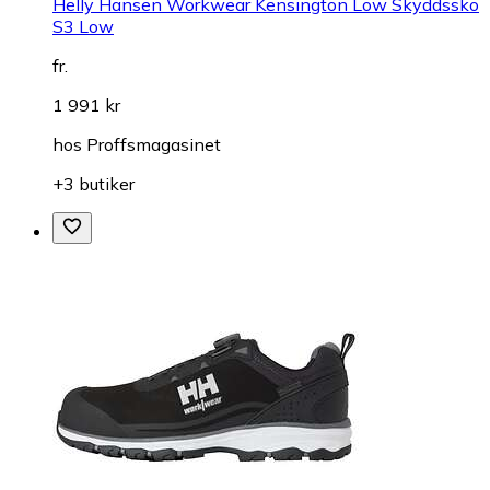
Helly Hansen Workwear Kensington Low Skyddssko
S3 Low
fr.
1 991 kr
hos
Proffsmagasinet
+3 butiker