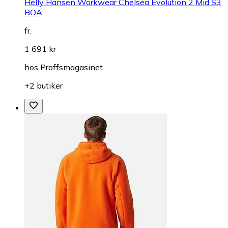
Helly Hansen Workwear Chelsea Evolution 2 Mid S3
BOA
fr.
1 691 kr
hos
Proffsmagasinet
+2 butiker