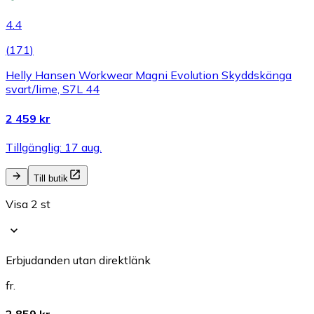
4.4
(
171
)
Helly Hansen Workwear Magni Evolution Skyddskänga
svart/lime, S7L 44
2 459 kr
Tillgänglig: 17 aug.
Till butik
Visa 2 st
Erbjudanden utan direktlänk
fr.