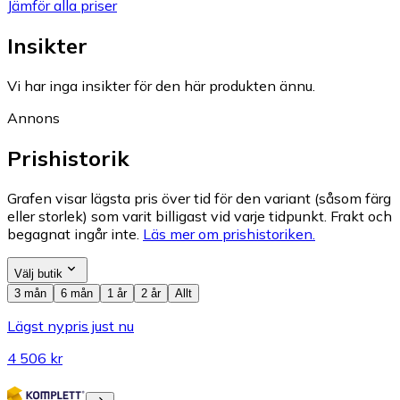
Jämför alla priser
Insikter
Vi har inga insikter för den här produkten ännu.
Annons
Prishistorik
Grafen visar lägsta pris över tid för den variant (såsom färg
eller storlek) som varit billigast vid varje tidpunkt. Frakt och
begagnat ingår inte.
Läs mer om prishistoriken.
Välj butik
3 mån
6 mån
1 år
2 år
Allt
Lägst nypris just nu
4 506 kr