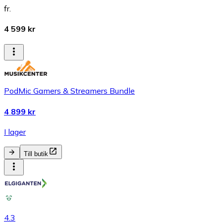
fr.
4 599 kr
PodMic Gamers & Streamers Bundle
4 899 kr
I lager
Till butik
4.3