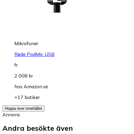
Mikrofoner
Røde PodMic USB
fr.
2 008 kr
hos
Amazon.se
+17 butiker
Hoppa över innehållet
Annons
Andra besökte även