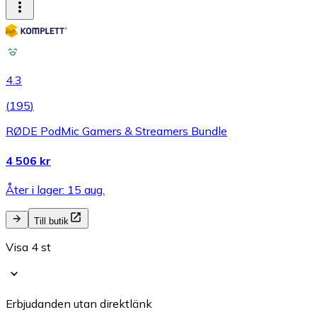
4.3
(
195
)
RØDE PodMic Gamers & Streamers Bundle
4 506 kr
Åter i lager: 15 aug.
Till butik
Visa 4 st
Erbjudanden utan direktlänk