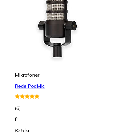
Mikrofoner
Røde PodMic
(
6
)
fr.
825 kr