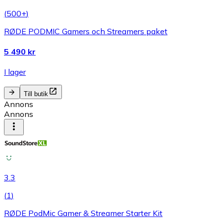
(
500+
)
RØDE PODMIC Gamers och Streamers paket
5 490 kr
I lager
Till butik
Annons
Annons
3.3
(
1
)
RØDE PodMic Gamer & Streamer Starter Kit