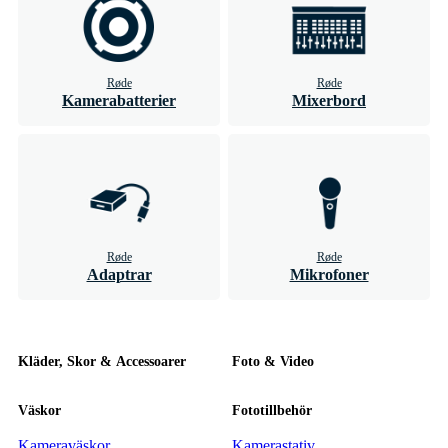
Røde
Røde
Kamerabatterier
Mixerbord
Røde
Røde
Adaptrar
Mikrofoner
Kläder, Skor & Accessoarer
Foto & Video
Väskor
Fototillbehör
Kameraväskor
Kamerastativ