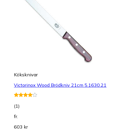
Köksknivar
Victorinox Wood Brödkniv 21cm 5.1630.21
(
1
)
fr.
603 kr