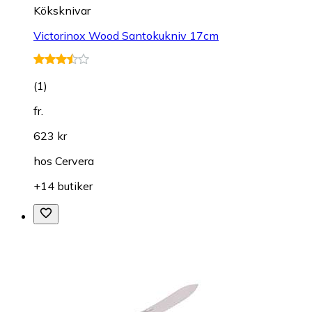
Köksknivar
Victorinox Wood Santokukniv 17cm
(
1
)
fr.
623 kr
hos
Cervera
+14 butiker