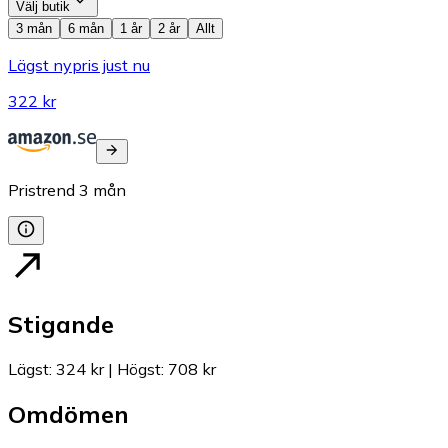
Välj butik
3 mån
6 mån
1 år
2 år
Allt
Lägst nypris just nu
322 kr
Pristrend
3
mån
Stigande
Lägst
:
324 kr
|
Högst
:
708 kr
Omdömen