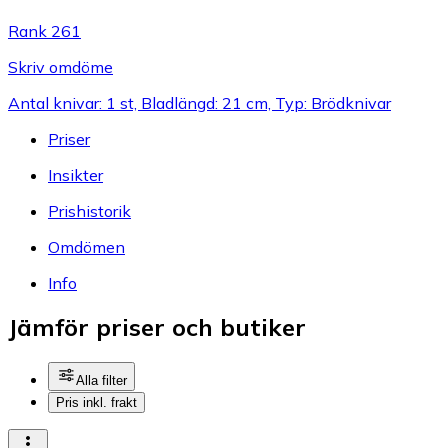
Rank 261
Skriv omdöme
Antal knivar: 1 st, Bladlängd: 21 cm, Typ: Brödknivar
Priser
Insikter
Prishistorik
Omdömen
Info
Jämför priser och butiker
Alla filter
Pris inkl. frakt