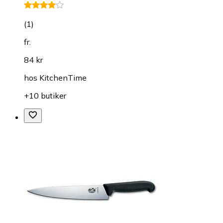
(
1
)
fr.
84 kr
hos
KitchenTime
+10 butiker