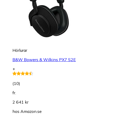
Hörlurar
B&W Bowers & Wilkins PX7 S2E
+
(
10
)
fr.
2 641 kr
hos
Amazon.se