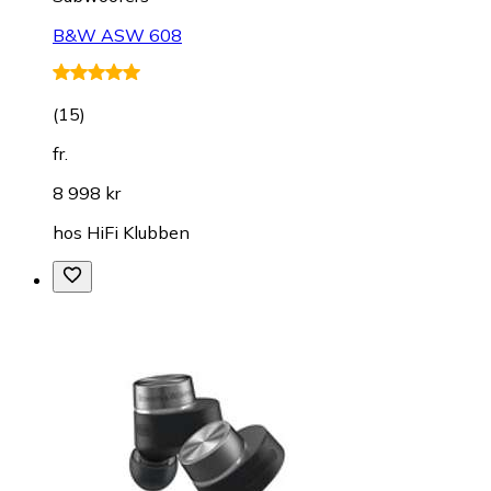
B&W ASW 608
(
15
)
fr.
8 998 kr
hos
HiFi Klubben