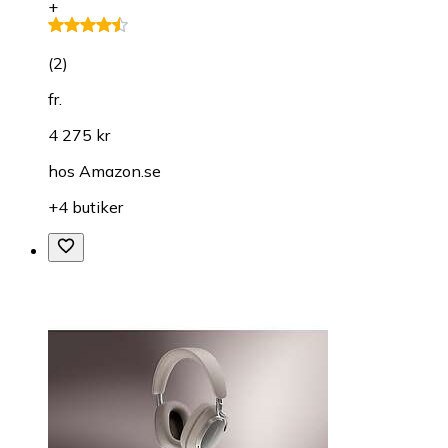
+
(
2
)
fr.
4 275 kr
hos
Amazon.se
+4 butiker