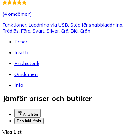
(
4 omdömen
)
Funktioner: Laddning via USB, Stöd för snabbladdning,
Trådlös, Färg: Svart, Silver, Grå, Blå, Grön
Priser
Insikter
Prishistorik
Omdömen
Info
Jämför priser och butiker
Alla filter
Pris inkl. frakt
Visa 1 st