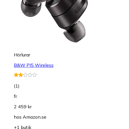
Hörlurar
B&W PI5 Wireless
(
1
)
fr.
2 459 kr
hos
Amazon.se
+1 butik