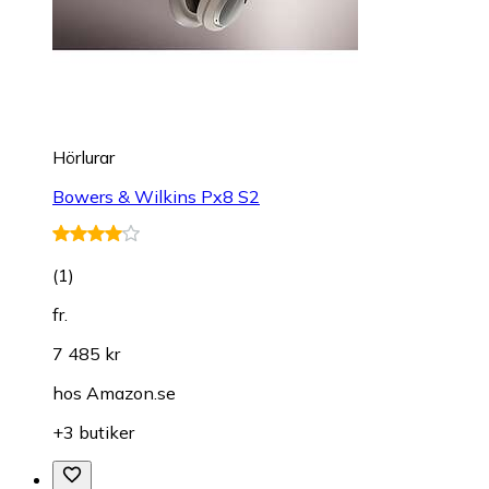
Hörlurar
Bowers & Wilkins Px8 S2
(
1
)
fr.
7 485 kr
hos
Amazon.se
+3 butiker