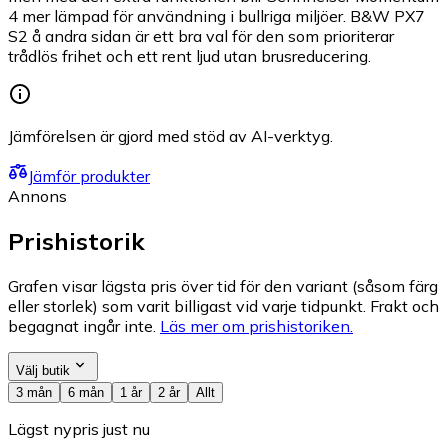
4 mer lämpad för användning i bullriga miljöer. B&W PX7
S2 å andra sidan är ett bra val för den som prioriterar
trådlös frihet och ett rent ljud utan brusreducering.
Jämförelsen är gjord med stöd av AI-verktyg.
Jämför produkter
Annons
Prishistorik
Grafen visar lägsta pris över tid för den variant (såsom färg
eller storlek) som varit billigast vid varje tidpunkt. Frakt och
begagnat ingår inte.
Läs mer om prishistoriken.
Välj butik
3 mån
6 mån
1 år
2 år
Allt
Lägst nypris just nu