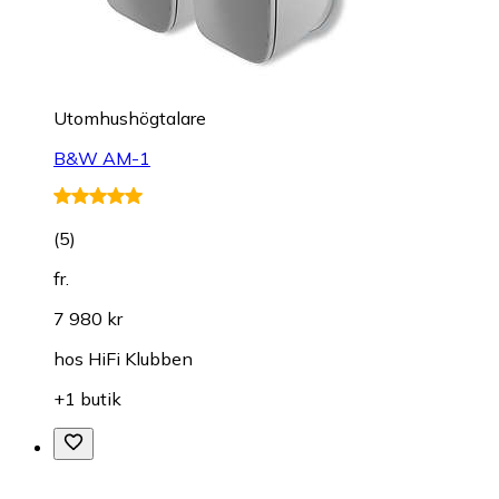
Utomhushögtalare
B&W AM-1
(
5
)
fr.
7 980 kr
hos
HiFi Klubben
+1 butik