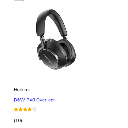
Hörlurar
B&W PX8 Over-ear
(
10
)