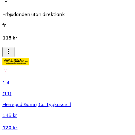
Erbjudanden utan direktlänk
fr.
118 kr
1.4
(
11
)
Herregud &amp; Co Tygkasse ll
145 kr
120 kr