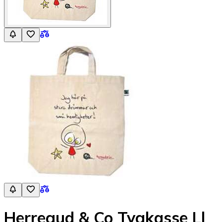
Herregud & Co Tygkasse Ll