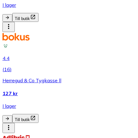
I lager
Till butik
4.4
(
16
)
Herregud & Co Tygkasse ll
127 kr
I lager
Till butik