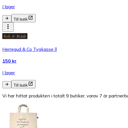
I lager
Till butik
Herregud & Co Tygkasse ll
150 kr
I lager
Till butik
Vi har hittat produkten i totalt 9 butiker, varav 7 är partnerbu