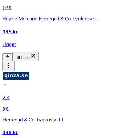
(
79
)
Royne Mercurio Herregud & Co Tygkasse ll
135 kr
I lager
Till butik
2.4
(
6
)
Herregud & Co Tygkasse Ll
149 kr