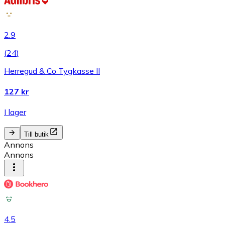
2.9
(
24
)
Herregud & Co Tygkasse ll
127 kr
I lager
Till butik
Annons
Annons
4.5