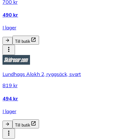
700 kr
490 kr
I lager
Till butik
Lundhags Alokh 2, ryggsäck, svart
819 kr
494 kr
I lager
Till butik