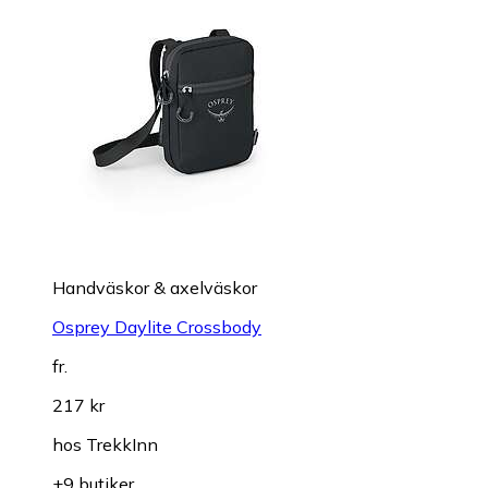
Handväskor & axelväskor
Osprey Daylite Crossbody
fr.
217 kr
hos
TrekkInn
+9 butiker