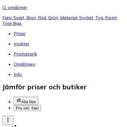
(
1 omdöme
)
Färg: Svart, Brun, Röd, Grön, Material: Syntet, Typ (form):
Tote Bag
Priser
Insikter
Prishistorik
Omdömen
Info
Jämför priser och butiker
Alla filter
Pris inkl. frakt