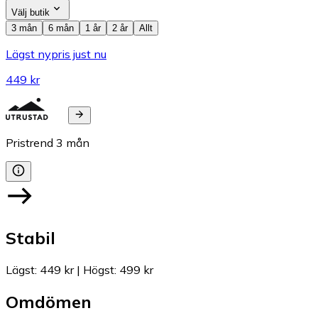
Välj butik
3 mån
6 mån
1 år
2 år
Allt
Lägst nypris just nu
449 kr
Pristrend
3
mån
Stabil
Lägst
:
449 kr
|
Högst
:
499 kr
Omdömen