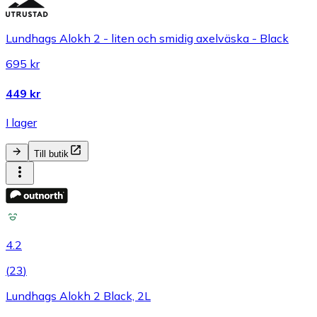
Lundhags Alokh 2 - liten och smidig axelväska - Black
695 kr
449 kr
I lager
Till butik
4.2
(
23
)
Lundhags Alokh 2 Black, 2L