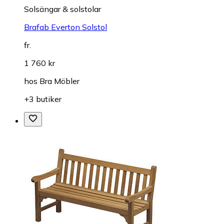
Solsängar & solstolar
Brafab Everton Solstol
fr.
1 760 kr
hos
Bra Möbler
+3 butiker