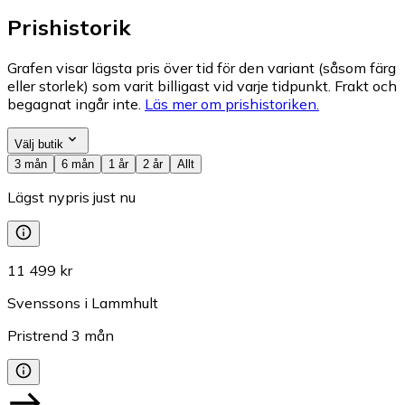
Prishistorik
Grafen visar lägsta pris över tid för den variant (såsom färg
eller storlek) som varit billigast vid varje tidpunkt. Frakt och
begagnat ingår inte.
Läs mer om prishistoriken.
Välj butik
3 mån
6 mån
1 år
2 år
Allt
Lägst nypris just nu
11 499 kr
Svenssons i Lammhult
Pristrend
3
mån