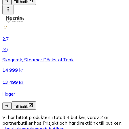
Till butik
2.7
(
4
)
Skagerak, Steamer Däckstol Teak
14 999 kr
13 499 kr
I lager
Till butik
Vi har hittat produkten i totalt 4 butiker, varav 2 är
partnerbutiker hos Prisjakt och har direktlänk till butiken.
Hur vi visar priser och butiker.