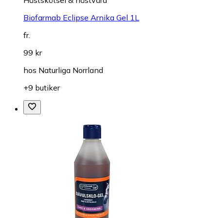
Hästskötsel & hästvård
Biofarmab Eclipse Arnika Gel 1L
fr.
99 kr
hos
Naturliga Norrland
+9 butiker