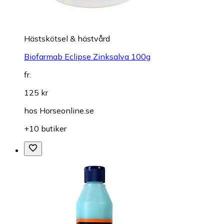
Hästskötsel & hästvård
Biofarmab Eclipse Zinksalva 100g
fr.
125 kr
hos
Horseonline.se
+10 butiker