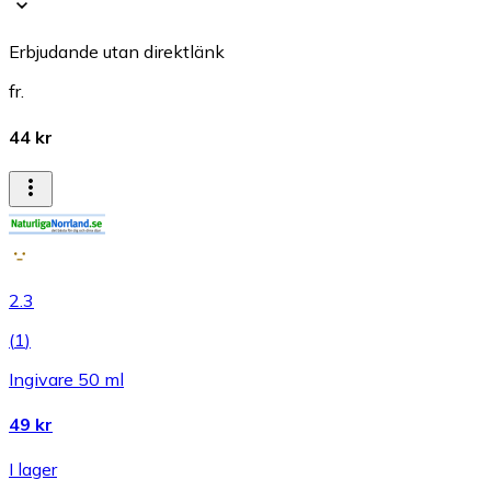
Erbjudande utan direktlänk
fr.
44 kr
2.3
(
1
)
Ingivare 50 ml
49 kr
I lager