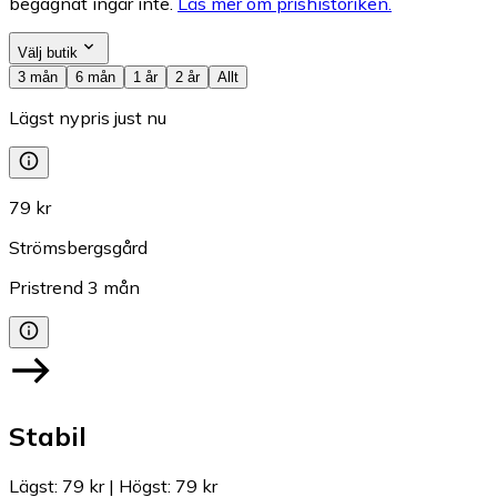
begagnat ingår inte.
Läs mer om prishistoriken.
Välj butik
3 mån
6 mån
1 år
2 år
Allt
Lägst nypris just nu
79 kr
Strömsbergsgård
Pristrend
3
mån
Stabil
Lägst
:
79 kr
|
Högst
:
79 kr