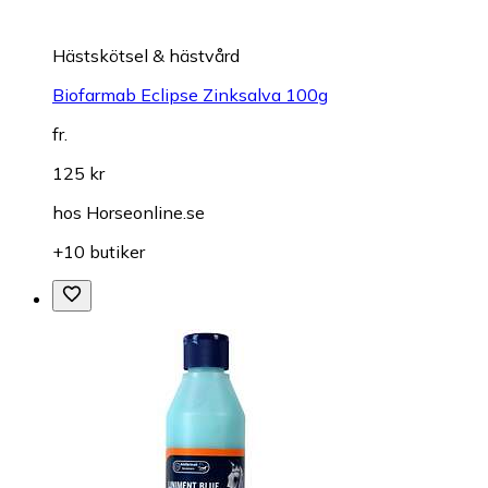
Hästskötsel & hästvård
Biofarmab Eclipse Zinksalva 100g
fr.
125 kr
hos
Horseonline.se
+10 butiker