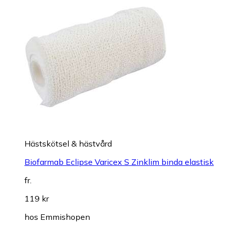
Hästskötsel & hästvård
Biofarmab Eclipse Varicex S Zinklim binda elastisk
fr.
119 kr
hos
Emmishopen