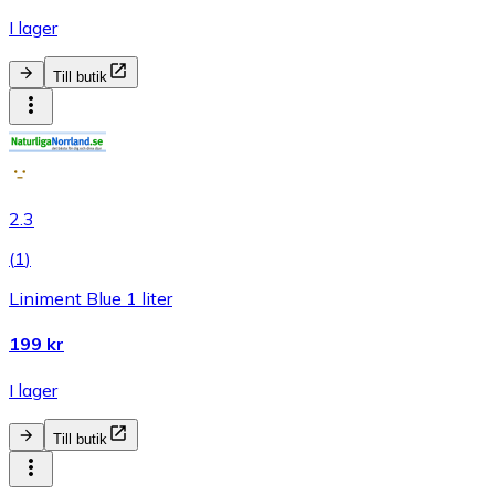
I lager
Till butik
2.3
(
1
)
Liniment Blue 1 liter
199 kr
I lager
Till butik