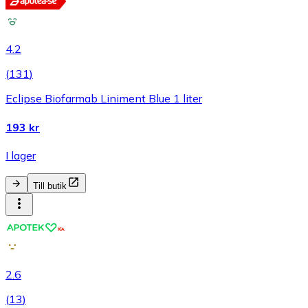
4.2
(
131
)
Eclipse Biofarmab Liniment Blue 1 liter
193 kr
I lager
Till butik
2.6
(
13
)