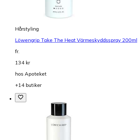
Hårstyling
Löwengrip Take The Heat Värmeskyddsspray 200ml
fr.
134 kr
hos
Apoteket
+14 butiker