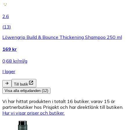
2.6
(
13
)
Löwengrip Build & Bounce Thickening Shampoo 250 ml
169 kr
0,68 kr/ml/g
I lager
Till butik
Visa alla erbjudanden (12)
Vi har hittat produkten i totalt 16 butiker, varav 15 är
partnerbutiker hos Prisjakt och har direktlänk till butiken.
Hur vi visar priser och butiker.