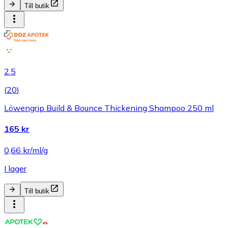
Till butik
2.5
(
20
)
Löwengrip Build & Bounce Thickening Shampoo 250 ml
165 kr
0,66 kr/ml/g
I lager
Till butik