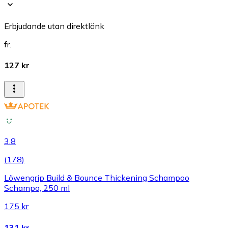
Erbjudande utan direktlänk
fr.
127 kr
3.8
(
178
)
Löwengrip Build & Bounce Thickening Schampoo
Schampo, 250 ml
175 kr
131 kr