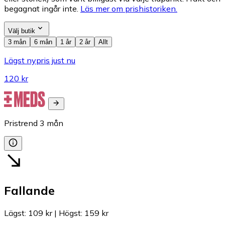
begagnat ingår inte.
Läs mer om prishistoriken.
Välj butik
3 mån
6 mån
1 år
2 år
Allt
Lägst nypris just nu
120 kr
Pristrend
3
mån
Fallande
Lägst
:
109 kr
|
Högst
:
159 kr