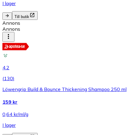
I lager
Till butik
Annons
Annons
4.2
(
130
)
Löwengrip Build & Bounce Thickening Shampoo 250 ml
159 kr
0,64 kr/ml/g
I lager