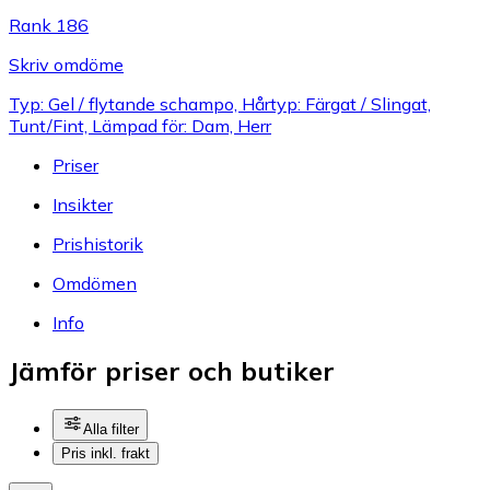
Rank 186
Skriv omdöme
Typ: Gel / flytande schampo, Hårtyp: Färgat / Slingat,
Tunt/Fint, Lämpad för: Dam, Herr
Priser
Insikter
Prishistorik
Omdömen
Info
Jämför priser och butiker
Alla filter
Pris inkl. frakt