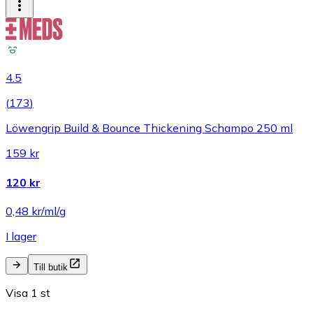
4.5
(
173
)
Löwengrip Build & Bounce Thickening Schampo 250 ml
159 kr
120 kr
0,48 kr/ml/g
I lager
Till butik
Visa 1 st