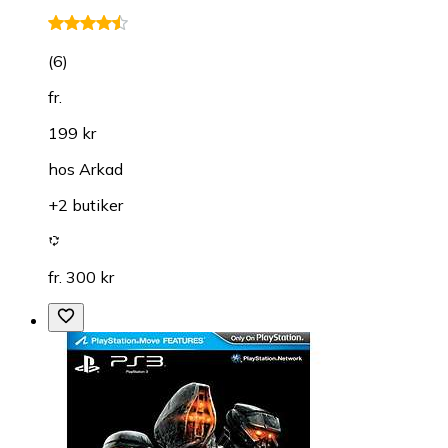
(
6
)
fr.
199 kr
hos
Arkad
+2 butiker
fr. 300 kr