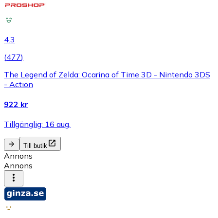
4.3
(
477
)
The Legend of Zelda: Ocarina of Time 3D - Nintendo 3DS
- Action
922 kr
Tillgänglig: 16 aug.
Till butik
Annons
Annons