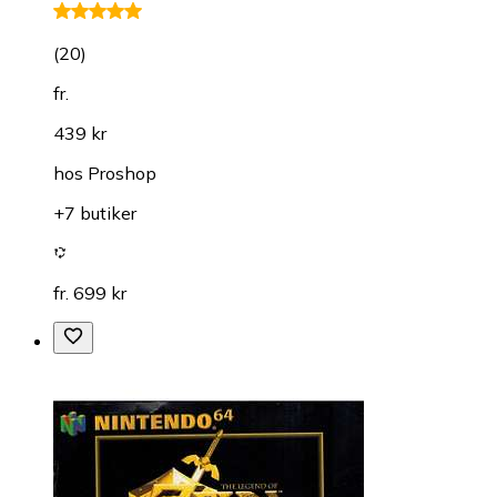
(
20
)
fr.
439 kr
hos
Proshop
+7 butiker
fr. 699 kr