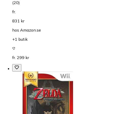
(
20
)
fr.
831 kr
hos
Amazon.se
+1 butik
fr. 299 kr