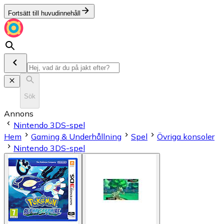
Fortsätt till huvudinnehåll
Sök
Annons
Nintendo 3DS-spel
Hem
Gaming & Underhållning
Spel
Övriga konsoler
Nintendo 3DS-spel