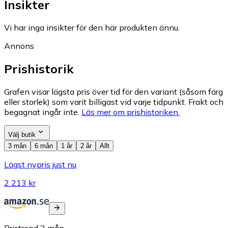
Insikter
Vi har inga insikter för den här produkten ännu.
Annons
Prishistorik
Grafen visar lägsta pris över tid för den variant (såsom färg
eller storlek) som varit billigast vid varje tidpunkt. Frakt och
begagnat ingår inte.
Läs mer om prishistoriken.
Välj butik
3 mån
6 mån
1 år
2 år
Allt
Lägst nypris just nu
2 213 kr