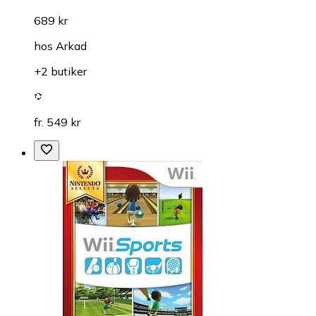
689 kr
hos
Arkad
+2 butiker
fr. 549 kr