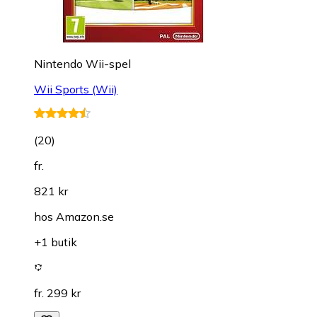
Nintendo Wii-spel
Wii Sports (Wii)
(
20
)
fr.
821 kr
hos
Amazon.se
+1 butik
fr. 299 kr