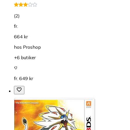
(
2
)
fr.
664 kr
hos
Proshop
+6 butiker
fr. 649 kr