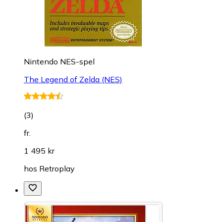
Nintendo NES-spel
The Legend of Zelda (NES)
(
3
)
fr.
1 495 kr
hos
Retroplay