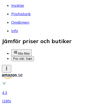
Insikter
Prishistorik
Omdömen
Info
Jämför priser och butiker
Alla filter
Pris inkl. frakt
4.3
(
185
)