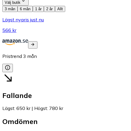
Välj butik
3 mån
6 mån
1 år
2 år
Allt
Lägst nypris just nu
566 kr
Pristrend
3
mån
Fallande
Lägst
:
650 kr
|
Högst
:
780 kr
Omdömen