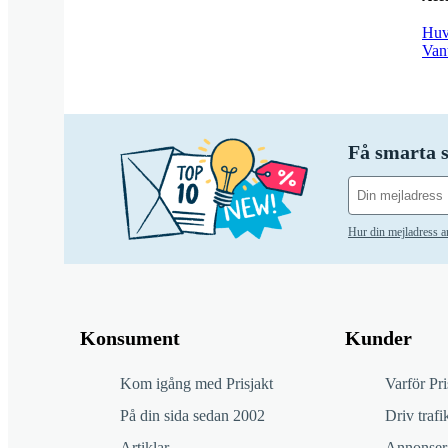
Huv
Van
Få smarta s
Hur din mejladress 
Konsument
Kunder
Kom igång med Prisjakt
Varför Pri
På din sida sedan 2002
Driv trafik
Artiklar
Annonsera