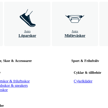
Asics
Asics
Löparskor
Midjeväskor
r, Skor & Accessoarer
Sport & Friluftsliv
r
Cyklar & tillbehör
tskor & friluftsskor
Cykelkläder
idsskor & sneakers
nskor
der