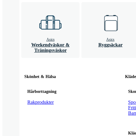
Asics
Asics
Weekendväskor &
Ryggsäckar
Träningsväskor
Skönhet & Hälsa
Kläde
Hårborttagning
Sko
Rakprodukter
Spor
Frit
Bar
Klä