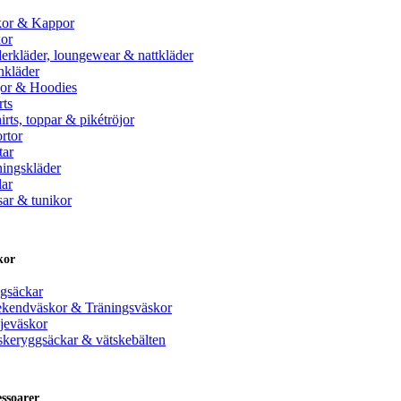
kor & Kappor
or
erkläder, loungewear & nattkläder
nkläder
jor & Hoodies
rts
irts, toppar & pikétröjor
rtor
tar
ningskläder
lar
sar & tunikor
kor
gsäckar
kendväskor & Träningsväskor
jeväskor
skeryggsäckar & vätskebälten
ssoarer