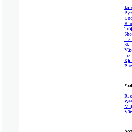
Jac
Byx
Und
Bar
Trö
Sho
T-sh
Skjo
Väs
Trä
Kjo
Blu
Väs
Ryg
Wee
Mid
Vät
Acce