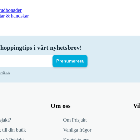
udbonader
tar & handskar
hoppingtips i vårt nyhetsbrev!
Prenumerera
används
Om oss
Vi
sjakt?
Om Prisjakt
 till din butik
Vanliga frågor
 på Prisjakt
Kontakta oss