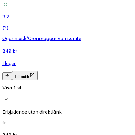
3.2
(
2
)
Ögonmask/Öronproppar Samsonite
249 kr
I lager
Till butik
Visa 1 st
Erbjudande utan direktlänk
fr.