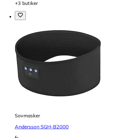
+3 butiker
Sovmasker
Andersson SGH-B2000
fr.