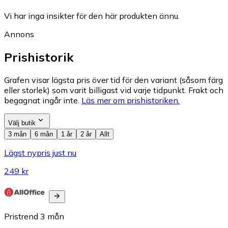
Vi har inga insikter för den här produkten ännu.
Annons
Prishistorik
Grafen visar lägsta pris över tid för den variant (såsom färg
eller storlek) som varit billigast vid varje tidpunkt. Frakt och
begagnat ingår inte.
Läs mer om prishistoriken.
Välj butik
3 mån
6 mån
1 år
2 år
Allt
Lägst nypris just nu
249 kr
Pristrend
3
mån