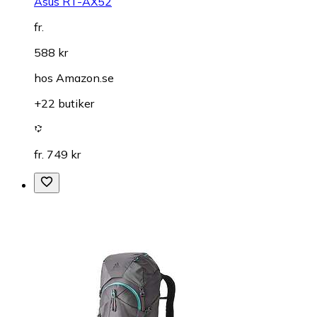
Asus RT-AX52
fr.
588 kr
hos
Amazon.se
+22 butiker
fr. 749 kr