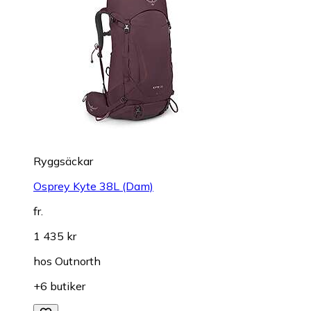
Ryggsäckar
Osprey Kyte 38L (Dam)
fr.
1 435 kr
hos
Outnorth
+6 butiker