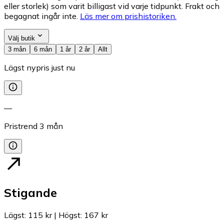
eller storlek) som varit billigast vid varje tidpunkt. Frakt och
begagnat ingår inte.
Läs mer om prishistoriken.
Välj butik
3 mån
6 mån
1 år
2 år
Allt
Lägst nypris just nu
—
Pristrend
3
mån
Stigande
Lägst
:
115 kr
|
Högst
:
167 kr