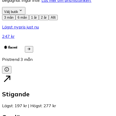
begagnat ingår inte.
Läs mer om prishistoriken.
Välj butik
3 mån
6 mån
1 år
2 år
Allt
Lägst nypris just nu
247 kr
Pristrend
3
mån
Stigande
Lägst
:
197 kr
|
Högst
:
277 kr