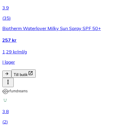
3.9
(
35
)
Biotherm Waterlover Milky Sun Spray SPF 50+
257 kr
1,29 kr/ml/g
I lager
Till butik
3.8
(
2
)