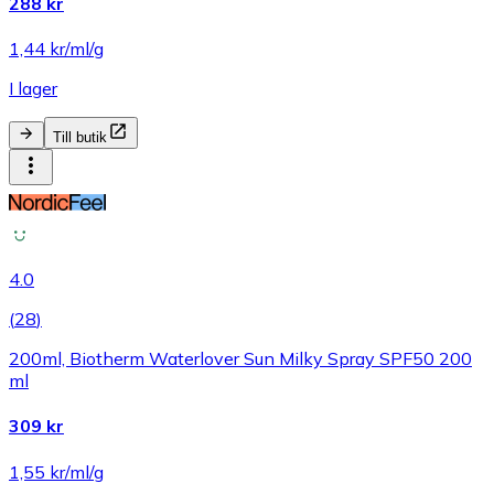
288 kr
1,44 kr/ml/g
I lager
Till butik
4.0
(
28
)
200ml, Biotherm Waterlover Sun Milky Spray SPF50 200
ml
309 kr
1,55 kr/ml/g