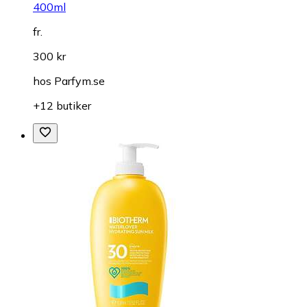
400ml
fr.
300 kr
hos
Parfym.se
+12 butiker