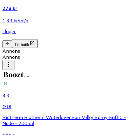
278 kr
1,39 kr/ml/g
I lager
Till butik
Annons
Annons
4.3
(
30
)
Biotherm Biotherm Waterlover Sun Milky Spray Spf50 -
Nude - 200 ml