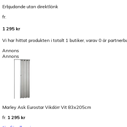
Erbjudande utan direktlänk
fr.
1 295 kr
Vi har hittat produkten i totalt 1 butiker, varav 0 är partnerbu
Annons
Annons
Marley Ask Eurostar Vikdörr Vit 83x205cm
fr.
1 295 kr