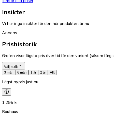
Jämför alla priser
Insikter
Vi har inga insikter för den här produkten ännu.
Annons
Prishistorik
Grafen visar lägsta pris över tid för den variant (såsom färg e
Välj butik
3 mån
6 mån
1 år
2 år
Allt
Lägst nypris just nu
1 295 kr
Bauhaus