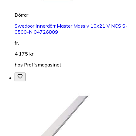
Dörrar
Swedoor Innerdörr Master Massiv 10x21 V NCS S-
0500-N 04726809
fr.
4 175 kr
hos
Proffsmagasinet