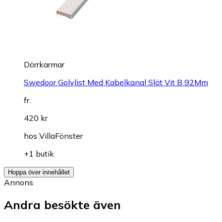
Dörrkarmar
Swedoor Golvlist Med Kabelkanal Slät Vit B 92Mm
fr.
420 kr
hos
VillaFönster
+1 butik
Hoppa över innehållet
Annons
Andra besökte även