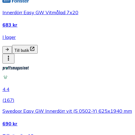
Innerdörr Easy GW Vitmålad 7x20
683 kr
I lager
Till butik
4.4
(
167
)
Swedoor Easy GW Innerdörr vit (S 0502-Y) 625x1940 mm
690 kr