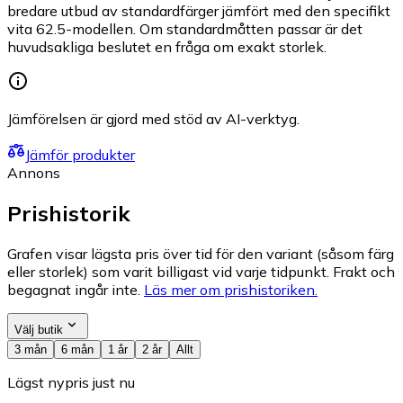
bredare utbud av standardfärger jämfört med den specifikt
vita 62.5-modellen. Om standardmåtten passar är det
huvudsakliga beslutet en fråga om exakt storlek.
Jämförelsen är gjord med stöd av AI-verktyg.
Jämför produkter
Annons
Prishistorik
Grafen visar lägsta pris över tid för den variant (såsom färg
eller storlek) som varit billigast vid varje tidpunkt. Frakt och
begagnat ingår inte.
Läs mer om prishistoriken.
Välj butik
3 mån
6 mån
1 år
2 år
Allt
Lägst nypris just nu