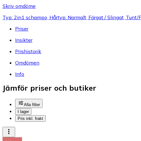
Skriv omdöme
Typ: 2in1 schampo, Hårtyp: Normalt, Färgat / Slingat, Tunt/Fi
Priser
Insikter
Prishistorik
Omdömen
Info
Jämför priser och butiker
Alla filter
I lager
Pris inkl. frakt