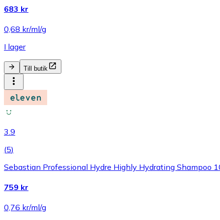
683 kr
0,68 kr/ml/g
I lager
Till butik
3.9
(
5
)
Sebastian Professional Hydre Highly Hydrating Shampoo 
759 kr
0,76 kr/ml/g