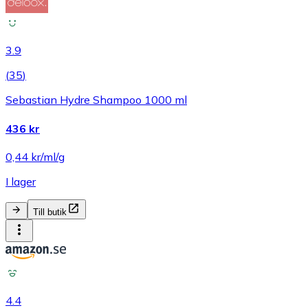
3.9
(
35
)
Sebastian Hydre Shampoo 1000 ml
436 kr
0,44 kr/ml/g
I lager
Till butik
4.4