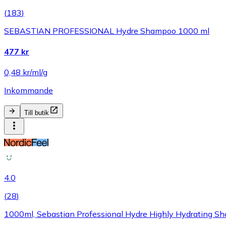
(
183
)
SEBASTIAN PROFESSIONAL Hydre Shampoo 1000 ml
477 kr
0,48 kr/ml/g
Inkommande
Till butik
4.0
(
28
)
1000ml, Sebastian Professional Hydre Highly Hydrating 