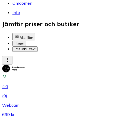
Omdömen
Info
Jämför priser och butiker
Alla filter
I lager
Pris inkl. frakt
4.0
(
9
)
Webcam
699 kr