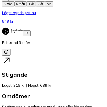
3 mån
6 mån
1 år
2 år
Allt
Lägst nypris just nu
649 kr
Pristrend
3
mån
Stigande
Lägst
:
319 kr
|
Högst
:
689 kr
Omdömen
Berätta vad du tycker om produkten eller läs andras