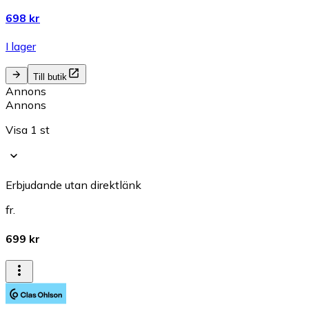
698 kr
I lager
Till butik
Annons
Annons
Visa 1 st
Erbjudande utan direktlänk
fr.
699 kr