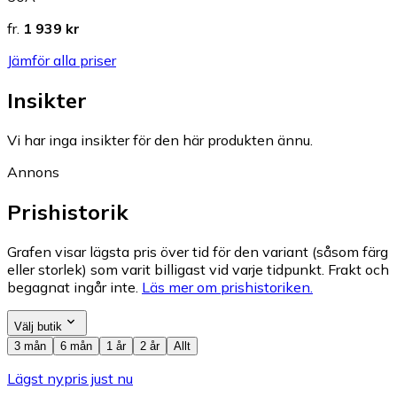
fr.
1 939 kr
Jämför alla priser
Insikter
Vi har inga insikter för den här produkten ännu.
Annons
Prishistorik
Grafen visar lägsta pris över tid för den variant (såsom färg
eller storlek) som varit billigast vid varje tidpunkt. Frakt och
begagnat ingår inte.
Läs mer om prishistoriken.
Välj butik
3 mån
6 mån
1 år
2 år
Allt
Lägst nypris just nu