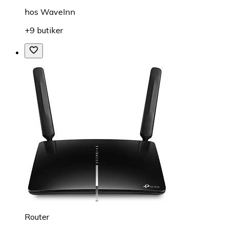
hos
WaveInn
+9 butiker
Router