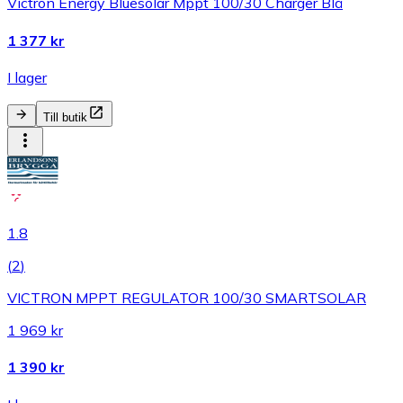
Victron Energy Bluesolar Mppt 100/30 Charger Blå
1 377 kr
I lager
Till butik
1.8
(
2
)
VICTRON MPPT REGULATOR 100/30 SMARTSOLAR
1 969 kr
1 390 kr