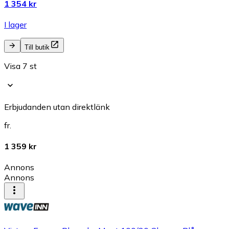
1 354 kr
I lager
Till butik
Visa 7 st
Erbjudanden utan direktlänk
fr.
1 359 kr
Annons
Annons