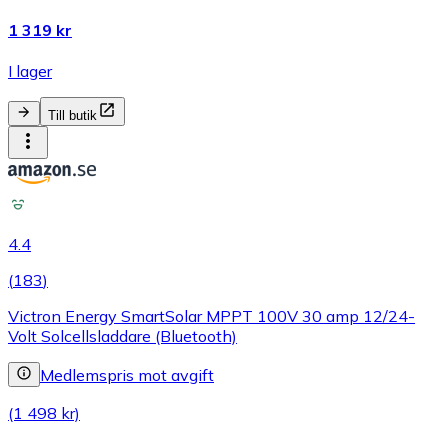
1 319 kr
I lager
Till butik
4.4
(
183
)
Victron Energy SmartSolar MPPT 100V 30 amp 12/24-
Volt Solcellsladdare (Bluetooth)
Medlemspris mot avgift
(1 498 kr)