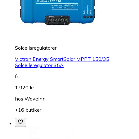
Solcellsregulatorer
Victron Energy SmartSolar MPPT 150/35
Solcelleregulator 35A
fr.
1 920 kr
hos
WaveInn
+16 butiker