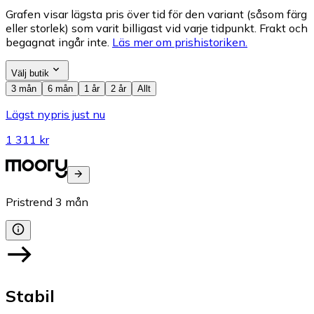
Grafen visar lägsta pris över tid för den variant (såsom färg
eller storlek) som varit billigast vid varje tidpunkt. Frakt och
begagnat ingår inte.
Läs mer om prishistoriken.
Välj butik
3 mån
6 mån
1 år
2 år
Allt
Lägst nypris just nu
1 311 kr
Pristrend
3
mån
Stabil