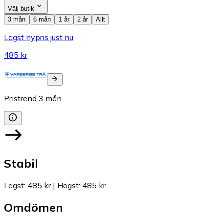
Välj butik
3 mån
6 mån
1 år
2 år
Allt
Lägst nypris just nu
485 kr
Pristrend
3
mån
Stabil
Lägst
:
485 kr
|
Högst
:
485 kr
Omdömen