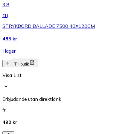
3.8
(
1
)
STRYKBORD BALLADE 7500 40X120CM
485 kr
I lager
Till butik
Visa 1 st
Erbjudande utan direktlänk
fr.
490 kr