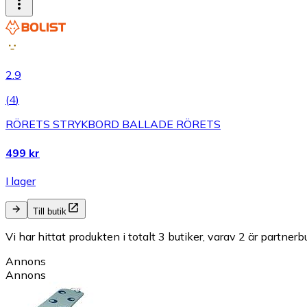
2.9
(
4
)
RÖRETS STRYKBORD BALLADE RÖRETS
499 kr
I lager
Till butik
Vi har hittat produkten i totalt 3 butiker, varav 2 är partnerbu
Annons
Annons