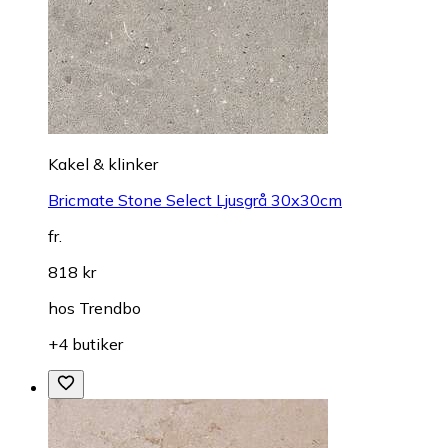
Kakel & klinker
Bricmate Stone Select Ljusgrå 30x30cm
fr.
818 kr
hos
Trendbo
+4 butiker