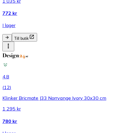
1 035 kr
772 kr
I lager
Till butik
4.8
(
12
)
Klinker Bricmate J33 Norrvange Ivory 30x30 cm
1 295 kr
780 kr