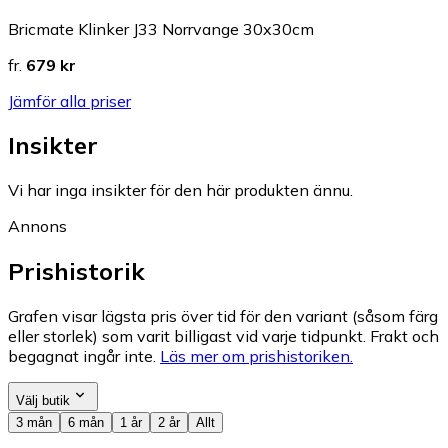
Bricmate Klinker J33 Norrvange 30x30cm
fr.
679 kr
Jämför alla priser
Insikter
Vi har inga insikter för den här produkten ännu.
Annons
Prishistorik
Grafen visar lägsta pris över tid för den variant (såsom färg
eller storlek) som varit billigast vid varje tidpunkt. Frakt och
begagnat ingår inte.
Läs mer om prishistoriken.
Välj butik
3 mån
6 mån
1 år
2 år
Allt