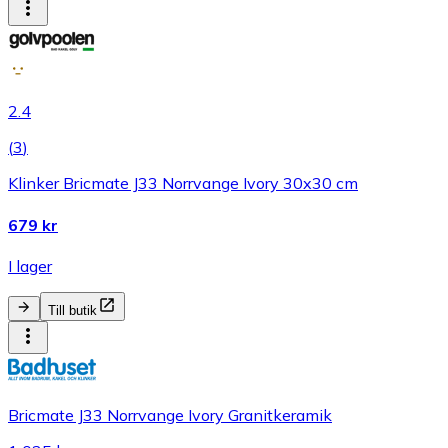
2.4
(
3
)
Klinker Bricmate J33 Norrvange Ivory 30x30 cm
679 kr
I lager
Till butik
Bricmate J33 Norrvange Ivory Granitkeramik