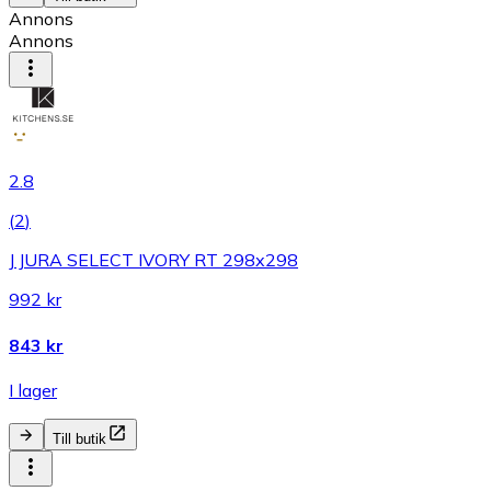
Annons
Annons
2.8
(
2
)
J JURA SELECT IVORY RT 298x298
992 kr
843 kr
I lager
Till butik