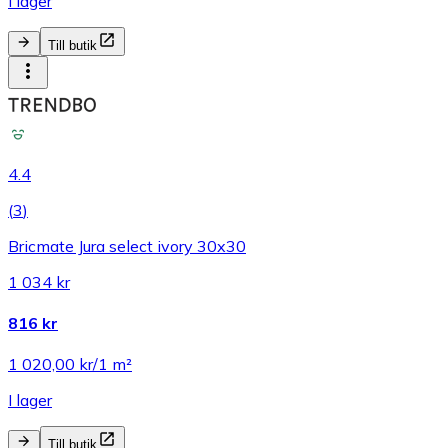
I lager
Till butik
4.4
(
3
)
Bricmate Jura select ivory 30x30
1 034 kr
816 kr
1 020,00 kr/1 m²
I lager
Till butik