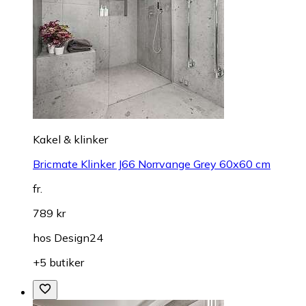
Kakel & klinker
Bricmate Klinker J66 Norrvange Grey 60x60 cm
fr.
789 kr
hos
Design24
+5 butiker