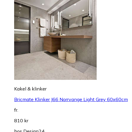
Kakel & klinker
Bricmate Klinker J66 Norrvange Light Grey 60x60cm
fr.
810 kr
hos
Design24