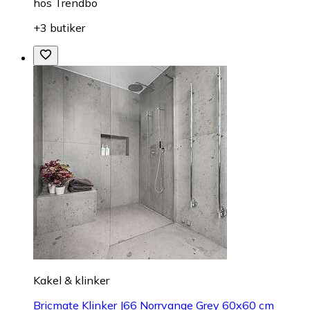
hos
Trendbo
+3 butiker
Kakel & klinker
Bricmate Klinker J66 Norrvange Grey 60x60 cm