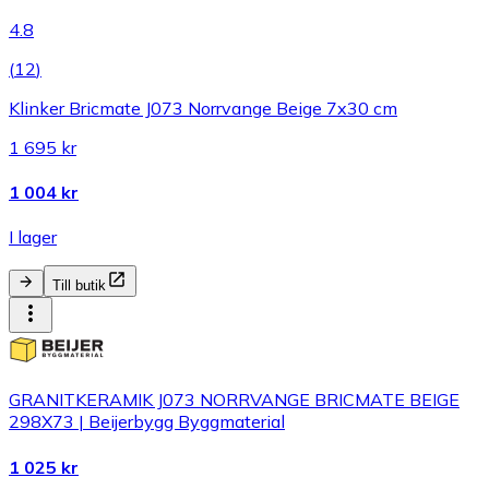
4.8
(
12
)
Klinker Bricmate J073 Norrvange Beige 7x30 cm
1 695 kr
1 004 kr
I lager
Till butik
GRANITKERAMIK J073 NORRVANGE BRICMATE BEIGE
298X73 | Beijerbygg Byggmaterial
1 025 kr