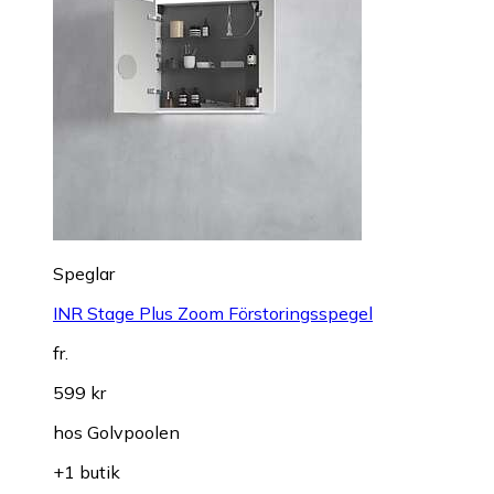
Speglar
INR Stage Plus Zoom Förstoringsspegel
fr.
599 kr
hos
Golvpoolen
+1 butik