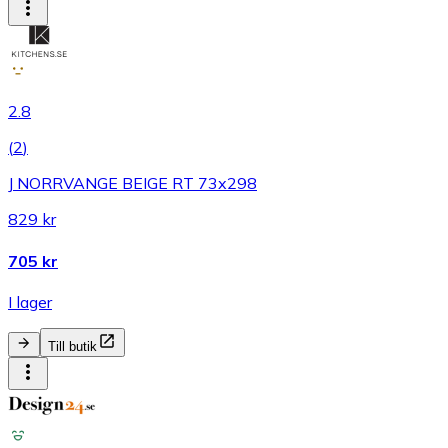
2.8
(
2
)
J NORRVANGE BEIGE RT 73x298
829 kr
705 kr
I lager
Till butik