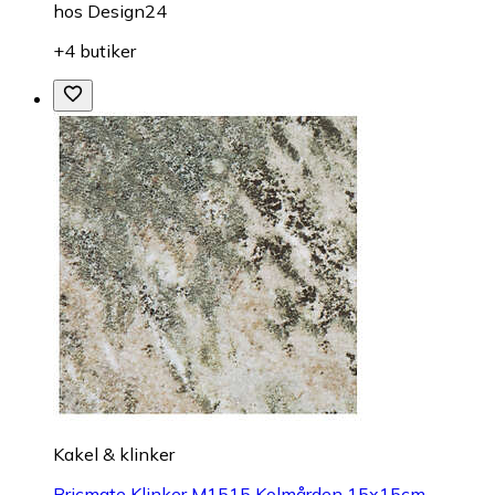
hos
Design24
+4 butiker
Kakel & klinker
Bricmate Klinker M1515 Kolmården 15x15cm