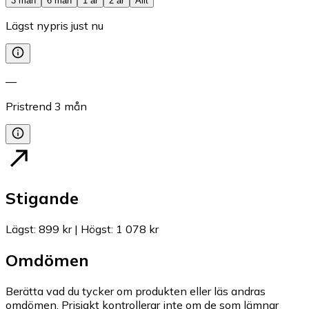
3 mån
6 mån
1 år
2 år
Allt
Lägst nypris just nu
—
Pristrend
3
mån
Stigande
Lägst
:
899 kr
|
Högst
:
1 078 kr
Omdömen
Berätta vad du tycker om produkten eller läs andras
omdömen. Prisjakt kontrollerar inte om de som lämnar