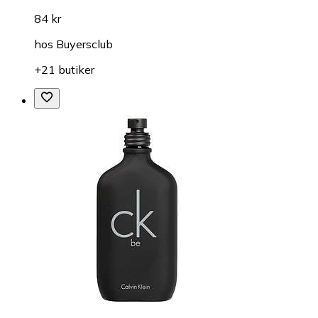
84 kr
hos
Buyersclub
+21 butiker