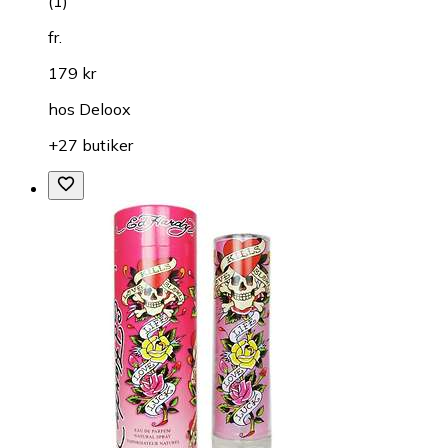
(
1
)
fr.
179 kr
hos
Deloox
+27 butiker