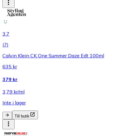
3.7
(
7
)
Calvin Klein CK One Summer Daze Edt 100ml
635 kr
379 kr
3,79 kr/ml
Inte i lager
Till butik