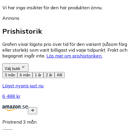
Vi har inga insikter för den här produkten ännu.
Annons
Prishistorik
Grafen visar lägsta pris över tid för den variant (såsom färg
eller storlek) som varit billigast vid varje tidpunkt. Frakt och
begagnat ingår inte.
Läs mer om prishistoriken.
Välj butik
3 mån
6 mån
1 år
2 år
Allt
Lägst nypris just nu
6 488 kr
Pristrend
3
mån