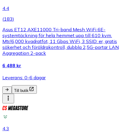
4.4
(
183
)
Asus ET12 AXE11000 Tri-band Mesh WiFi 6E-
systemtäckning för hela hemmet upp till 610 kvm.
Mtr/6,000 kvadratfot, 11 Gbps WiFi, 3 SSID: er, gratis
säkerhet och föräldrakontroll, dubbla 2,5G-portar LAN
Aggregation 2-pack
6 488 kr
Leverans: 0-6 dagar
Till butik
4.3