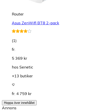
Router
Asus ZenWifi BT8 2-pack
(
1
)
fr.
5 369 kr
hos
Senetic
+13 butiker
fr. 4 759 kr
Hoppa över innehållet
Annons