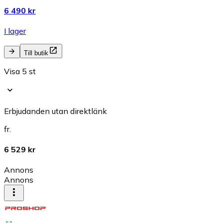
6 490 kr
I lager
Till butik
Visa 5 st
Erbjudanden utan direktlänk
fr.
6 529 kr
Annons
Annons