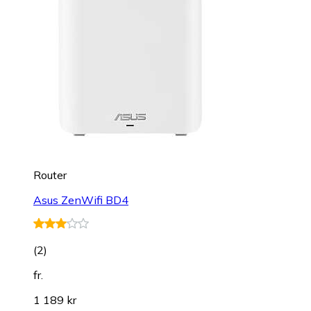
Router
Asus ZenWifi BD4
(
2
)
fr.
1 189 kr