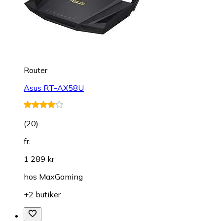
Router
Asus RT-AX58U
(
20
)
fr.
1 289 kr
hos
MaxGaming
+2 butiker