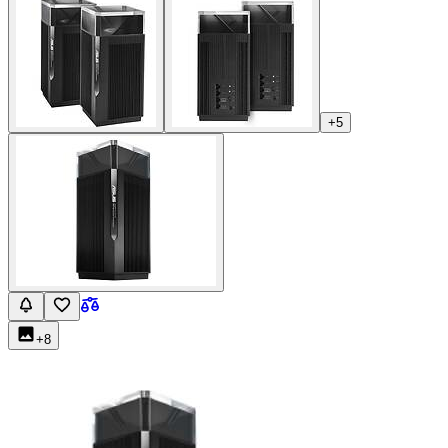
+
5
+
8