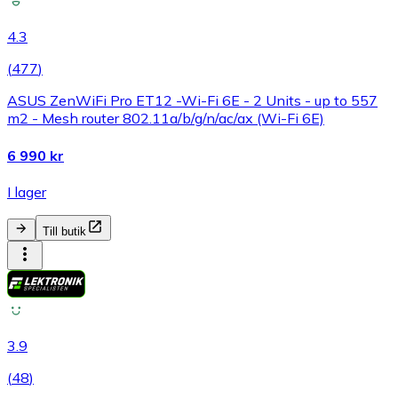
4.3
(
477
)
ASUS ZenWiFi Pro ET12 -Wi-Fi 6E - 2 Units - up to 557
m2 - Mesh router 802.11a/b/g/n/ac/ax (Wi-Fi 6E)
6 990 kr
I lager
Till butik
3.9
(
48
)