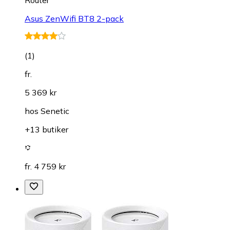
Asus ZenWifi BT8 2-pack
(
1
)
fr.
5 369 kr
hos
Senetic
+13 butiker
fr. 4 759 kr