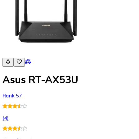
Asus RT-AX53U
Rank 57
(
4
)