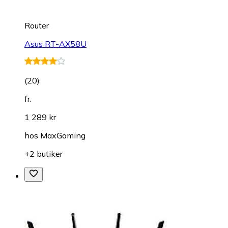
Router
Asus RT-AX58U
(
20
)
fr.
1 289 kr
hos
MaxGaming
+2 butiker