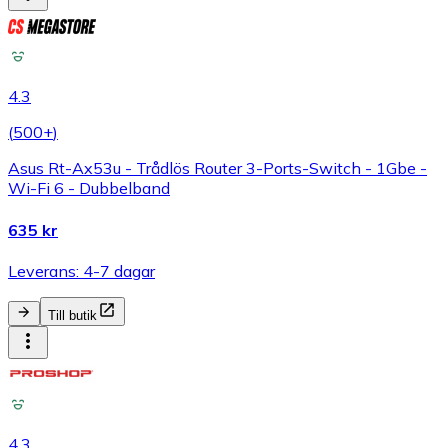
4.3
(
500+
)
Asus Rt-Ax53u - Trådlös Router 3-Ports-Switch - 1Gbe -
Wi-Fi 6 - Dubbelband
635 kr
Leverans: 4-7 dagar
Till butik
4.3