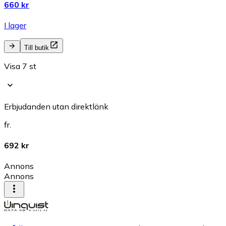
660 kr
I lager
Till butik
Visa 7 st
Erbjudanden utan direktlänk
fr.
692 kr
Annons
Annons