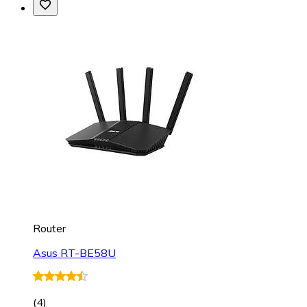
Router
Asus RT-BE58U
(
4
)