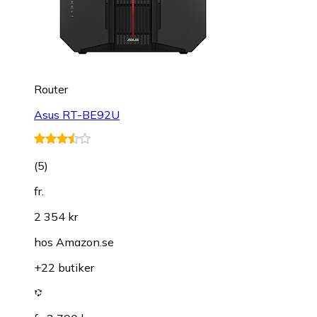
Router
Asus RT-BE92U
(
5
)
fr.
2 354 kr
hos
Amazon.se
+22 butiker