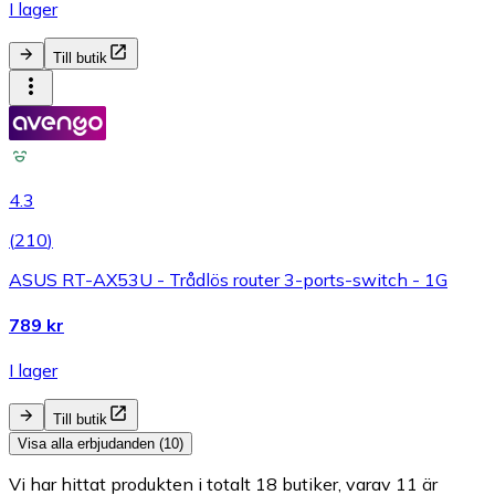
I lager
Till butik
4.3
(
210
)
ASUS RT-AX53U - Trådlös router 3-ports-switch - 1G
789 kr
I lager
Till butik
Visa alla erbjudanden (10)
Vi har hittat produkten i totalt 18 butiker, varav 11 är