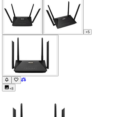
+
5
+
8