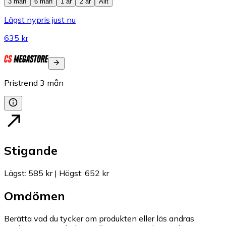
3 mån
6 mån
1 år
2 år
Allt
Lägst nypris just nu
635 kr
Pristrend
3
mån
Stigande
Lägst
:
585 kr
|
Högst
:
652 kr
Omdömen
Berätta vad du tycker om produkten eller läs andras