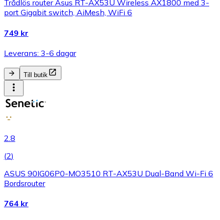
Trådlös router Asus RT-AX53U Wireless AX1800 med 3-
port Gigabit switch, AiMesh, WiFi 6
749 kr
Leverans: 3-6 dagar
Till butik
2.8
(
2
)
ASUS 90IG06P0-MO3510 RT-AX53U Dual-Band Wi-Fi 6
Bordsrouter
764 kr