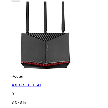
Router
Asus RT-BE86U
fr.
3 073 kr