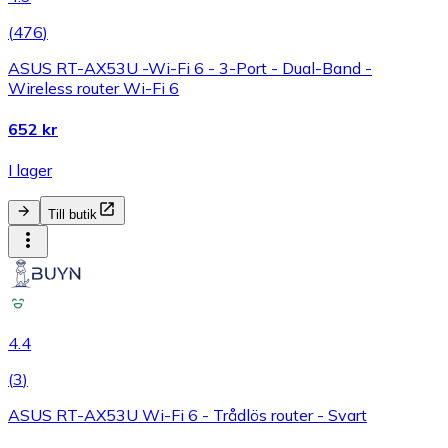
(
476
)
ASUS RT-AX53U -Wi-Fi 6 - 3-Port - Dual-Band -
Wireless router Wi-Fi 6
652 kr
I lager
Till butik
4.4
(
3
)
ASUS RT-AX53U Wi-Fi 6 - Trådlös router - Svart