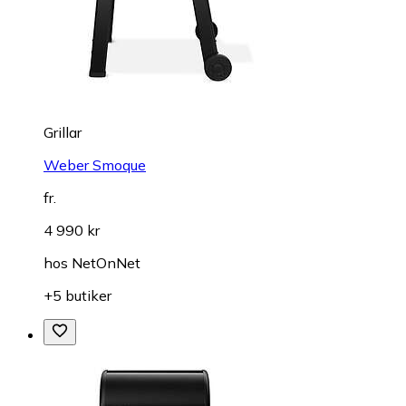
Grillar
Weber Smoque
fr.
4 990 kr
hos
NetOnNet
+5 butiker