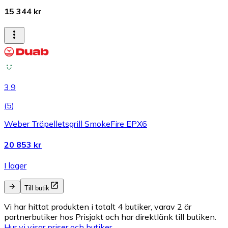
15 344 kr
3.9
(
5
)
Weber Träpelletsgrill SmokeFire EPX6
20 853 kr
I lager
Till butik
Vi har hittat produkten i totalt 4 butiker, varav 2 är
partnerbutiker hos Prisjakt och har direktlänk till butiken.
Hur vi visar priser och butiker.