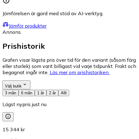
Jämförelsen är gjord med stöd av AI-verktyg.
Jämför produkter
Annons
Prishistorik
Grafen visar lägsta pris över tid för den variant (såsom färg
eller storlek) som varit billigast vid varje tidpunkt. Frakt och
begagnat ingår inte.
Läs mer om prishistoriken.
Välj butik
3 mån
6 mån
1 år
2 år
Allt
Lägst nypris just nu
15 344 kr