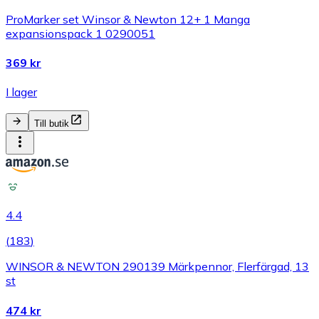
ProMarker set Winsor & Newton 12+ 1 Manga
expansionspack 1 0290051
369 kr
I lager
Till butik
4.4
(
183
)
WINSOR & NEWTON 290139 Märkpennor, Flerfärgad, 13
st
474 kr