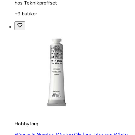
hos
Teknikproffset
+9 butiker
Hobbyfärg
Winsor & Newton Winton Oljefärg Titanium White