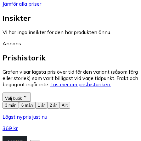
Jämför alla priser
Insikter
Vi har inga insikter för den här produkten ännu.
Annons
Prishistorik
Grafen visar lägsta pris över tid för den variant (såsom färg
eller storlek) som varit billigast vid varje tidpunkt. Frakt och
begagnat ingår inte.
Läs mer om prishistoriken.
Välj butik
3 mån
6 mån
1 år
2 år
Allt
Lägst nypris just nu
369 kr