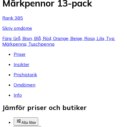
Märkpennor 13-pack
Rank 385
Skriv omdöme
Färg: Grå, Brun, Blå, Röd, Orange, Beige, Rosa, Lila, Typ:
Märkpenna, Tuschpenna
Priser
Insikter
Prishistorik
Omdömen
Info
Jämför priser och butiker
Alla filter