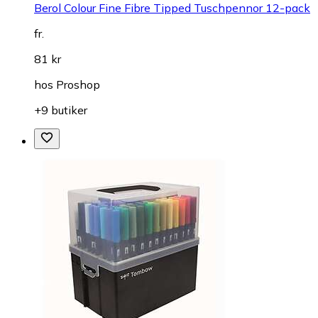
Berol Colour Fine Fibre Tipped Tuschpennor 12-pack
fr.
81 kr
hos
Proshop
+9 butiker