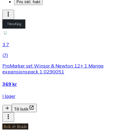
Pris inkl. frakt
3.7
(
7
)
ProMarker set Winsor & Newton 12+ 1 Manga
expansionspack 1 0290051
369 kr
I lager
Till butik